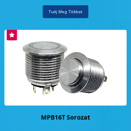
globális ügyfelekkel egy jobb zöld jövő
Tudj Meg Többet
megteremtéséért." További részletekért
látogasson el az eredeti cikkhez itt:
https://readfi.news/29980/
MPB16T Sorozat