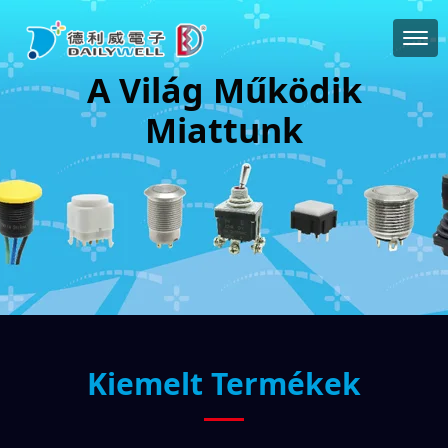
A Világ Működik
Miattunk
Kiemelt Termékek