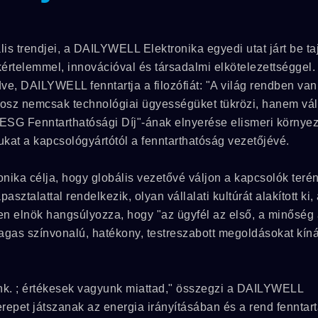
ális trendjei, a DAILYWELL Elektronika egyedi utat járt be ta
értelemmel, innovációval és társadalmi elkötelezettséggel.
ve, DAILYWELL fenntartja a filozófiát: "A világ rendben van
hosz nemcsak technológiai ügyességüket tükrözi, hanem váll
"ESG Fenntarthatósági Díj"-ának elnyerése elismeri környez
jukat a kapcsológyártótól a fenntarthatóság vezetőjévé.
ka célja, hogy globális vezetővé váljon a kapcsolók terén
asztalattal rendelkezik, olyan vállalati kultúrát alakított ki
en elnök hangsúlyozza, hogy "az ügyfél az első, a minőség
agas színvonalú, hatékony, testreszabott megoldásokat kín
unk. ; értékesek vagyunk miattad," összegzi a DAILYWELL
zerepet játszanak az energia irányításában és a rend fenntar