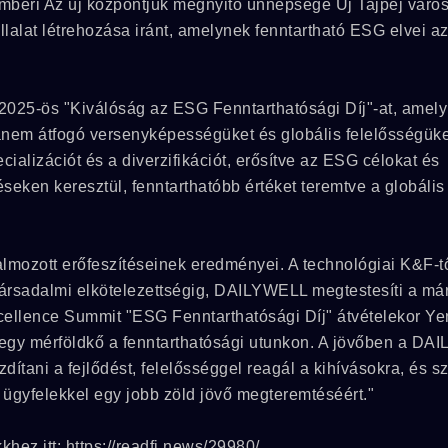
 emberi Az új központjuk megnyitó ünnepsége Új Tajpej váro
llalat létrehozása iránt, amelynek fenntartható ESG elvei a
025-ös "Kiválóság az ESG Fenntarthatósági Díj"-at, amely
anem átfogó versenyképességüket és globális felelősségüket
ecializációt és a diverzifikációt, erősítve az ESG célokat és
éseken keresztül, fenntarthatóbb értéket teremtve a globális
mozott erőfeszítéseinek eredményei. A technológiai K&F-tő
 társadalmi elkötelezettségig, DAILYWELL megtestesíti a má
Excellence Summit "ESG Fenntarthatósági Díj" átvételekor Y
k egy mérföldkő a fenntarthatósági utunkon. A jövőben a D
dítani a fejlődést, felelősséggel reagál a kihívásokra, és 
 ügyfelekkel egy jobb zöld jövő megteremtéséért."
khez itt: https://readfi.news/29980/