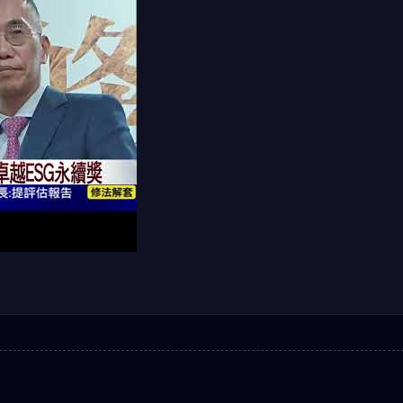
 elektronika teljesíti elkötelezettségét a fenntarthatóság iránt