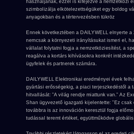
használjanak, ezzel is kifejezve a nemzetközi
szimbolizálja elkötelezettségüket egy boldog vá
anyagokban és a tértervezésben tükröz
Ennek következtében a DAILYWELL elnyerte a 2
nemcsak a környezeti irányításukat ismeri el, h
vállalat folytatni fogja a nemzetköziesítést, a sp
reagálva a kortárs kihívásokra konkrét intézked
ügyfelek és partnerek számára.
DAILYWELL Elektronikai eredményei évek felhal
gyártási erősségekig, a piaci terjeszkedéstől a
hitvallását: "A világ rendje miattunk van." Az 
Shan ügyvezető igazgató kijelentette: "Ez csa
továbbra is az innováción keresztül fogja előmoz
tudással teremt értéket, együttműködve globális
További részletekért látogasson el az eredeti cik