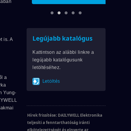
sában
z
Legújabb katalógus
 is. A
Kattintson az alábbi linkre a
legújabb katalógusunk
letöltéséhez.
l a
Letöltés
rka
en Yung-
AILYWELL
szakmai
Hírek frissítése: DAILYWELL Elektronika
teljesíti a fenntarthatóság iránti
elkötelezettségét és elnyerte az