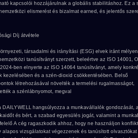
 kapcsolói hozzájárulnak a globális stabilitáshoz. Ez a
 nemzetközi elismerést és bizalmat earned, és jelentős szer
sági Díj átvétele
rnyezeti, társadalmi és irányítási (ESG) elvek iránt mélyen
b nemzetközi tanúsítványt szerzett, beleértve az ISO 14001
024-ben elnyerte az ISO 14064 tanúsítványt, amely konkré
k kezelésében és a szén-dioxid csökkentésében. Belső
pontok létrehozásával növelték a termelési rugalmasságot,
ntették a szénlábnyomot, megval
l a DAILYWELL hangsúlyozza a munkavállalók gondozását, 
kaidőt és bért, a szabad egyesülés jogát, valamint a munka
i felelő A cég ragaszkodik ahhoz, hogy ne használjon konflik
MPB Sorozat
1M Sorozat
 alapos vizsgálatokat végezzenek és tanúsított olvasztókat