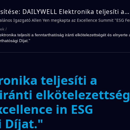
ssítése: DAILYWELL Elektronika teljesíti a
atóság iránti elkötelezettségét és elnyer
alános Igazgató Allen Yen megkapta az Excellence Summit "ESG Fe
en-Nan digitális fejlesztési minisztertől. | DAILYWELL
nce in ESG Fenntarthatósági Díjat." | DAI
rek
/
ronika teljesíti a fenntarthatóság iránti elkötelezettségét és elnyerte
thatósági Díjat."
nika teljesíti a
iránti elkötelezettsé
xcellence in ESG
 Díjat."