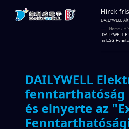
Hírek fri
fenntarth
DAILYWELL Ált
Díját" Huang Y
"Excelle
Home
/
Hí
DAILYWELL Elekt
in ESG Fenntar
DAILYWELL Elektro
fenntarthatóság 
és elnyerte az "E
Fenntarthatósági