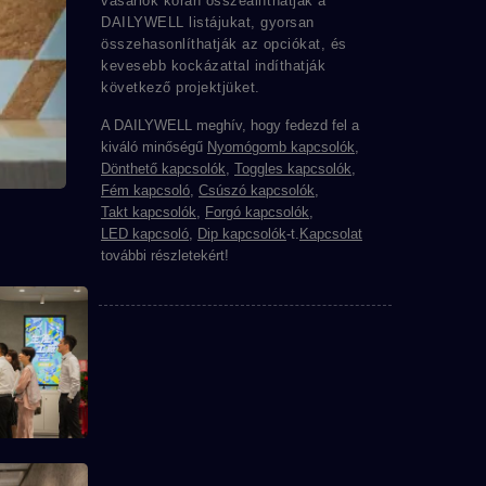
vásárlók korán összeállíthatják a
DAILYWELL listájukat, gyorsan
összehasonlíthatják az opciókat, és
kevesebb kockázattal indíthatják
következő projektjüket.
A DAILYWELL meghív, hogy fedezd fel a
kiváló minőségű
Nyomógomb kapcsolók
,
Dönthető kapcsolók
,
Toggles kapcsolók
,
Fém kapcsoló
,
Csúszó kapcsolók
,
Takt kapcsolók
,
Forgó kapcsolók
,
LED kapcsoló
,
Dip kapcsolók
-t.
Kapcsolat
további részletekért!