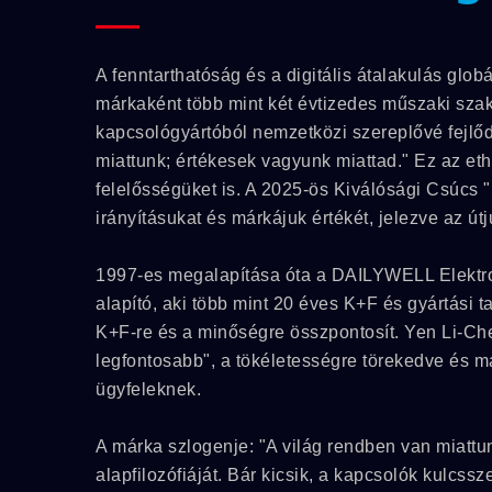
A fenntarthatóság és a digitális átalakulás glob
márkaként több mint két évtizedes műszaki szak
kapcsológyártóból nemzetközi szereplővé fejlőd
miattunk; értékesek vagyunk miattad." Ez az et
felelősségüket is. A 2025-ös Kiválósági Csúcs 
irányításukat és márkájuk értékét, jelezve az út
1997-es megalapítása óta a DAILYWELL Elektroni
alapító, aki több mint 20 éves K+F és gyártási tap
K+F-re és a minőségre összpontosít. Yen Li-Ch
legfontosabb", a tökéletességre törekedve és m
ügyfeleknek.
A márka szlogenje: "A világ rendben van miatt
alapfilozófiáját. Bár kicsik, a kapcsolók kulcss