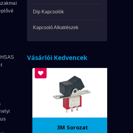
 szakmai
eplővé
Dip Kapcsolók
Kapcsoló Alkatrészek
Vásárlói Kedvencek
, OHSAS
t
a
helyi
tus
3M Sorozat