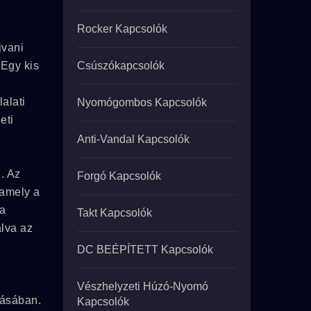
Rocker Kapcsolók
jvani
 Egy kis
Csúszókapcsolók
alati
Nyomógombos Kapcsolók
eti
Anti-Vandal Kapcsolók
. Az
Forgó Kapcsolók
, amely a
 a
Takt Kapcsolók
álva az
DC BEÉPÍTETT Kapcsolók
Vészhelyzeti Húzó-Nyomó
tásában.
Kapcsolók