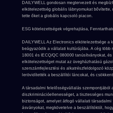
DAILYWELL gondosan megtervezett és megbízható
elkötelezettség globális lábnyomukat bővítette,
tette őket a globális kapcsoló piacon.
ESG kötelezettségek végrehajtása, Fenntartható
DAILYWELL Az Electronics elkötelezettsége a kö
beágyazódik a vállalati kultúrájába. A cég töb
18001 és IECQ/QC 080000 tanúsítványokat, és 2
elkötelezettséget mutat az üvegházhatású gázo
szerszámfejlesztési és alkatrészfeldolgozó köz
lerövidítették a beszállítói láncokat, és csökke
A társadalmi felelősségvállalás szempontjábó
diszkriminációellenességet, a tisztességes mun
biztonságot, amelyet átfogó vállalati társadalm
7M Sorozat
ásványokat, megkövetelve a beszállítóktól, hogy