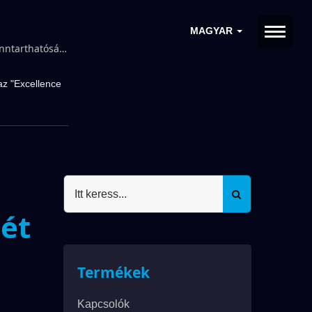
MAGYAR
te az
nntarthatósági
LYWELL
 az "Excellence
gét
Termékek
Kapcsolók