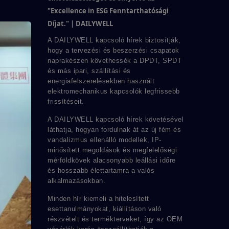
"Excellence in ESG Fenntarthatósági
Díjat." | DAILYWELL
A DAILYWELL kapcsoló hírek biztosítják,
hogy a tervezési és beszerzési csapatok
naprakészen követhessék a DPDT, SPDT
és más ipari, szállítási és
energiafelszerelésekben használt
elektromechanikus kapcsolók legfrissebb
frissítéseit.
A DAILYWELL kapcsoló hírek követésével
láthatja, hogyan fordulnak át az új fém és
vandalizmus ellenálló modellek, IP-
minősített megoldások és megfelelőségi
mérföldkövek alacsonyabb leállási időre
és hosszabb élettartamra a valós
alkalmazásokban.
Minden hír kiemeli a hitelesített
esettanulmányokat, kiállításon való
részvételt és termékterveket, így az OEM