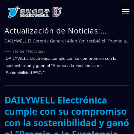
Actualización de Noticias:
DAILYWELL Electrónica cumple
DAILYWELL El Gerente General Allen Yen recibió el "Premio a
la Excelencia en Sostenibilidad ESG" del Ministro de
con su compromiso con la
Home
/
Noticias
/
Desarrollo Digital Huang Yen-Nan. | DAILYWELL
DAILYWELL Electrónica cumple con su compromiso con la
sostenibilidad y ganó el "Premio
sostenibilidad y ganó el "Premio a la Excelencia en
a la Excelencia en Sostenibilidad
Sostenibilidad ESG."
ESG." | DAILYWELL
DAILYWELL Electrónica
cumple con su compromiso
con la sostenibilidad y ganó