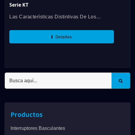
Serie KT
Las Características Distintivas De Los
Interruptores Táctiles De La Serie KT Son El
Perfecto Sentido Del Tacto, El Brillo Con LED
Detalles
Bien Mezclados, La Estructura...
Productos
Interruptores Basculantes