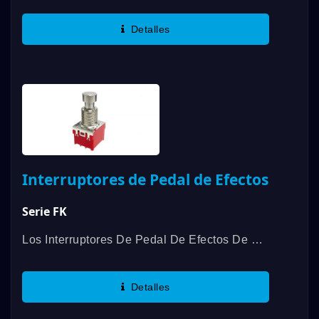
Deslizantes 6M De DAILYWELL Ofrece Una
Variedad De Funciones De Conmutación,
Detalles
SPDT, DPDT, Y Una Capacidad De
Contacto...
Interruptores de Pedal de Efectos
Serie FK
Los Interruptores De Pedal De Efectos De La
Serie FK De DAILYWELL Vienen En
Circuitos SPDT, DPDT O 3PDT. Ofrecemos
Detalles
Terminación De Pines PCB O Una Opción...