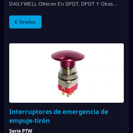
DAILYWELL Ofrecen En SPDT, DPDT Y Otras
Especificaciones, La Clasificación De Contacto De
Hasta 6A/125VAC; 3A/250VAC; 3A/30VDC, Y
Detalles
Cumplen Con El Estándar...
Interruptores de emergencia de
empuje-tirón
Serie PTW