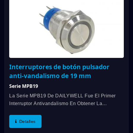
Interruptores de botón pulsador
anti-vandalismo de 19 mm
Serie MPB19
La Serie MPB19 De DAILYWELL Fue El Primer
Interruptor Antivandalismo En Obtener La
Certificación UL, Ofreciendo Una Clasificación De
3A/250VAC; 3A/28VDC. Otras Características
Detalles
Incluyen Una Clasificación...