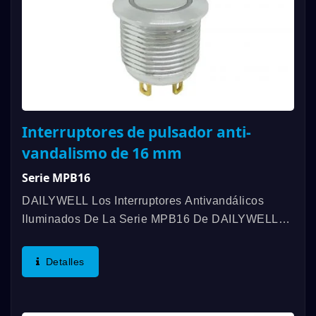
Interruptores de pulsador anti-
vandalismo de 16 mm
Serie MPB16
DAILYWELL Los Interruptores Antivandálicos
Iluminados De La Serie MPB16 De DAILYWELL
Ofrecen Una Larga Vida Útil, Resistencia Al Agua
Con Clasificación IP67 Y Una Iluminación De
Detalles
Anillo O Símbolo De Encendido....