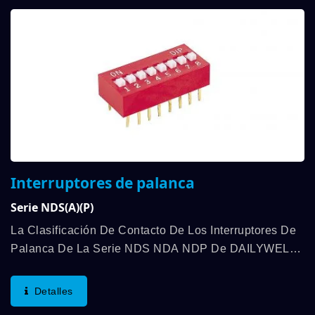
Interruptores de palanca
Serie NDS(A)(P)
La Clasificación De Contacto De Los Interruptores De
Palanca De La Serie NDS NDA NDP De DAILYWELL
Es De Hasta 25mA, 24VDC, Y Función SPST,
Disponible En 1 A 12 Posiciones. La Fuerza De
Detalles
Operación...