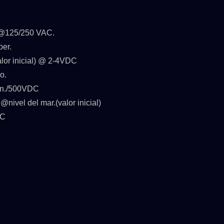
@125/250 VAC.
er.
r inicial) @ 2-4VDC
o.
n./500VDC
vel del mar.(valor inicial)
°C