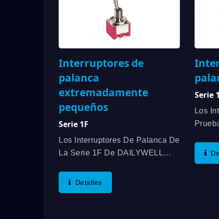
Interruptores de
Inte
palanca
pala
extremadamente
Serie 
pequeños
Los In
Serie 1F
Prueb
DAILY
Los Interruptores De Palanca De
Prote
La Serie 1F De DAILYWELL
De
Goma 
Ofrecen En SPDT, DPDT Y
Contac
Otras Especificaciones, La
Detalles
Ofrec
Clasificación De Contacto De
Funcio
Hasta 6A/125VAC; 3A/250VAC;
3A/30VDC, Y Cumplen Con El