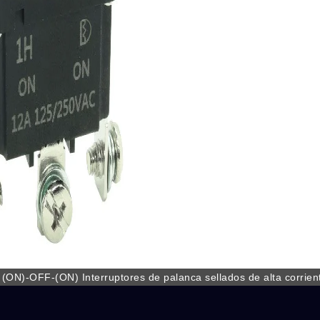
Serie MPB
Serie 1M
 - (ON)-OFF-(ON) Interruptores de palanca sellados de alta corrien
conexión rápida