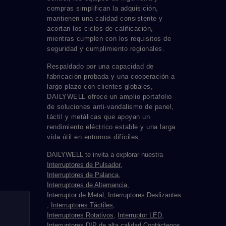
compras simplifican la adquisición,
mantienen una calidad consistente y
acortan los ciclos de calificación,
mientras cumplen con los requisitos de
seguridad y cumplimiento regionales.
Respaldado por una capacidad de
fabricación probada y una cooperación a
largo plazo con clientes globales,
DAILYWELL ofrece un amplio portafolio
de soluciones anti-vandalismo de panel,
táctil y metálicas que apoyan un
rendimiento eléctrico estable y una larga
vida útil en entornos difíciles.
DAILYWELL te invita a explorar nuestra
Interruptores de Pulsador
,
Interruptores de Palanca
,
Interruptores de Alternancia
,
Interruptor de Metal
,
Interruptores Deslizantes
,
Interruptores Táctiles
,
Interruptores Rotativos
,
Interruptor LED
,
Interruptores DIP
de alta calidad.
Contáctenos