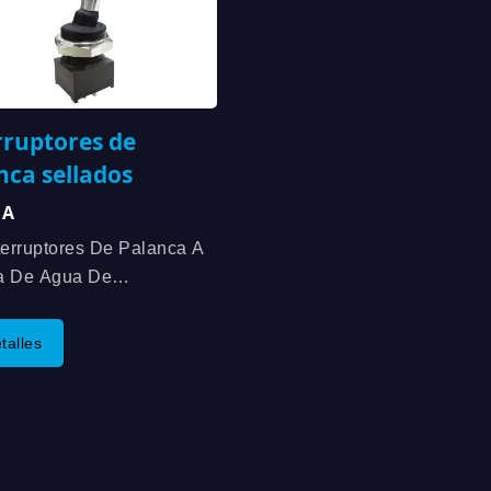
rruptores de
nca sellados
1A
terruptores De Palanca A
a De Agua De
WELL Vienen Con
cción De Capucha De
talles
Y Una Clasificación De
to De Hasta 0.4VA, Y
emos Una Variedad De
nes De Interruptor...