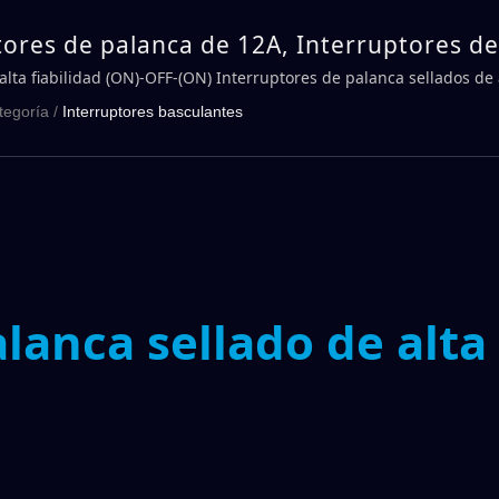
tores de palanca de 12A, Interruptores d
 Serie 1H | DAILYWELL
alta fiabilidad (ON)-OFF-(ON) Interruptores de palanca sellados de 
ápida
tegoría
/
Interruptores basculantes
lanca sellado de alta