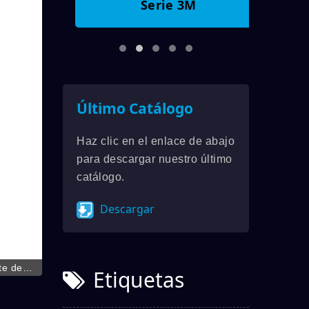
Serie 3M
Último Catálogo
Haz clic en el enlace de abajo
para descargar nuestro último
catálogo.
Descargar
Interrup
te de
Etiquetas