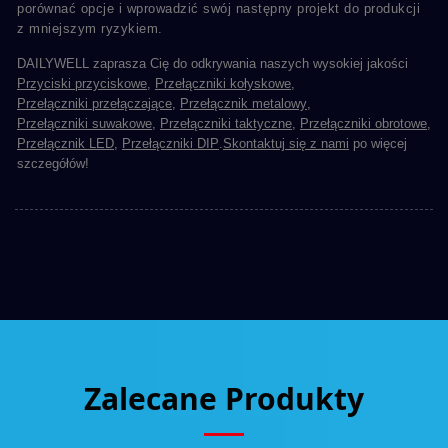
porównać opcje i wprowadzić swój następny projekt do produkcji
z mniejszym ryzykiem.
DAILYWELL zaprasza Cię do odkrywania naszych wysokiej jakości
Przyciski przyciskowe
,
Przełączniki kołyskowe
,
Przełączniki przełączające
,
Przełącznik metalowy
,
Przełączniki suwakowe
,
Przełączniki taktyczne
,
Przełączniki obrotowe
,
Przełącznik LED
,
Przełączniki DIP
.
Skontaktuj się z nami
po więcej
szczegółów!
Zalecane Produkty