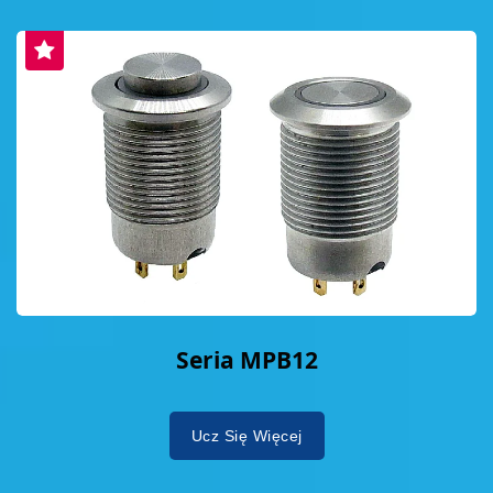
Seria MPB12
Ucz Się Więcej