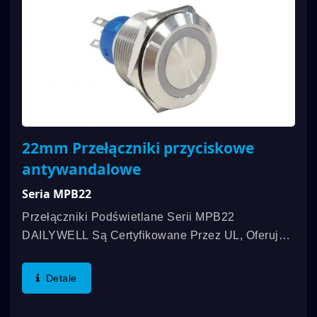
22mm Przełączniki przyciskowe
antywandalowe
Seria MPB22
Przełączniki Podświetlane Serii MPB22
DAILYWELL Są Certyfikowane Przez UL, Oferując
Ocenę 3A/250VAC; 3A/28VDC. Te Przełączniki
Spełniają Normy IP67 I Mają Długą Żywotność Do
Detale
1 000 000 Cykli...