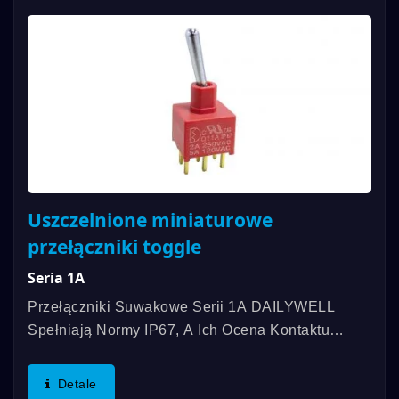
Uszczelnione miniaturowe
przełączniki toggle
Seria 1A
Przełączniki Suwakowe Serii 1A DAILYWELL
Spełniają Normy IP67, A Ich Ocena Kontaktu
Wynosi Do 5A. Oferujemy Różnorodne Funkcje
Przełączania, SPDT, DPDT, 3PDT I Inne.
Detale