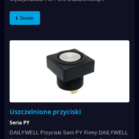
Konstrukcję. Uszczelnienie Obejmuje Uszczelkę
Aktywatora Typu O-Ring, Uszczelkę Panelową I
Detale
Uszczelnione Złącza...
Uszczelnione przyciski
Seria PY
DAILYWELL Przyciski Serii PY Firmy DAILYWELL