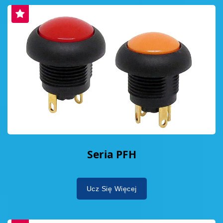
Seria PFH
Ucz Się Więcej