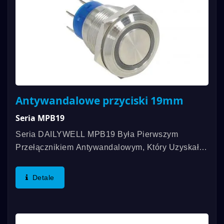
Antywandalowe przyciski 19mm
Seria MPB19
Seria DAILYWELL MPB19 Była Pierwszym
Przełącznikiem Antywandalowym, Który Uzyskał
Certyfikat UL, Oferując Ocenę 3A/250VAC;
3A/28VDC. Dodatkowe Funkcje Obejmują Ocenę
Detale
IP67, Funkcjonalność SPDT...