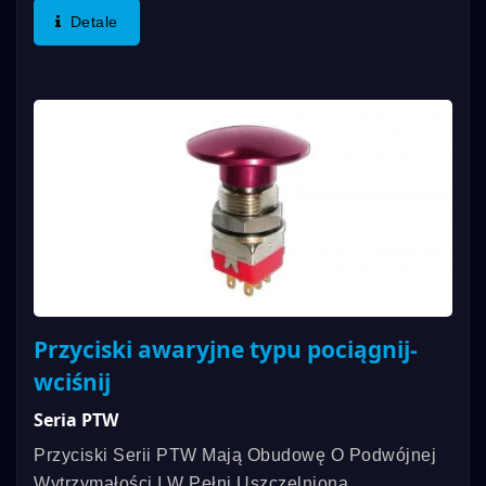
I Spełniają Standard IP67 Oraz Trwałość
Detale
Mechaniczną Do 100 000 Razy. Przełączniki...
Przyciski awaryjne typu pociągnij-
wciśnij
Seria PTW
Przyciski Serii PTW Mają Obudowę O Podwójnej
Wytrzymałości I W Pełni Uszczelnioną