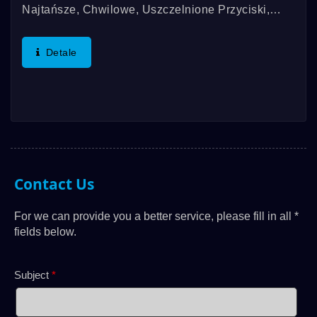
Najtańsze, Chwilowe, Uszczelnione Przyciski,
Które Są Montowane Na Panelu Z Opcjami
Podświetlenia. Ten Elegancki Design Oferuje
Detale
Montaż Gwintowany Lub Wciśnięcie/wcisk...