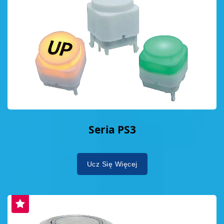
Seria PS3
Ucz Się Więcej