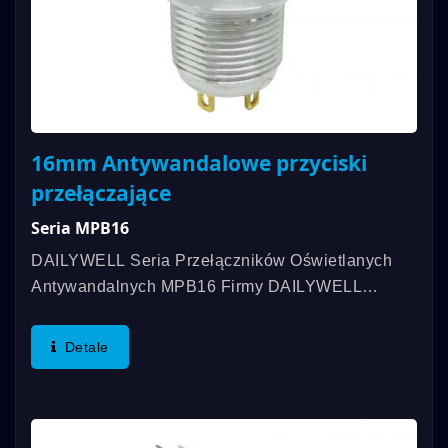
16mm Antywandalowe przyciski
przełączające
Seria MPB16
DAILYWELL Seria Przełączników Oświetlanych
Antywandalnych MPB16 Firmy DAILYWELL
Oferuje Długą Żywotność, Odporność Na Wodę Z
Oceną IP67 Oraz Podświetlenie Pierścieniowe
Detale
Lub Symbolu Zasilania....