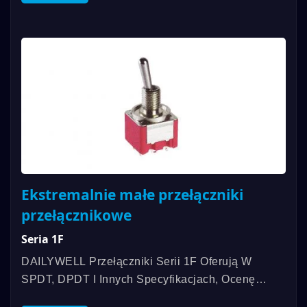
Używamy Wodoodpornego Projektu...
Ekstremalnie małe przełączniki
przełącznikowe
Seria 1F
DAILYWELL Przełączniki Serii 1F Oferują W
SPDT, DPDT I Innych Specyfikacjach, Ocenę
Kontaktu Do 6A/125VAC; 3A/250VAC; 3A/30VDC,