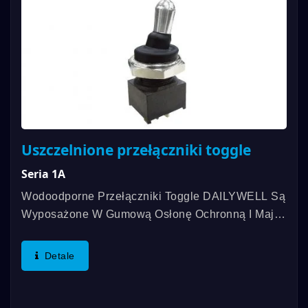
Uszczelnione przełączniki toggle
Seria 1A
Wodoodporne Przełączniki Toggle DAILYWELL Są
Wyposażone W Gumową Osłonę Ochronną I Mają
Ocenę Kontaktu Do 0,4VA, A My Oferujemy
Różnorodność Funkcji Przełączników Dla
Detale
Klientów. Zakres...