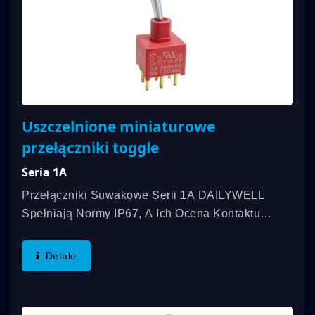
Uszczelnione miniaturowe
przełączniki toggle
Seria 1A
Przełączniki Suwakowe Serii 1A DAILYWELL
Spełniają Normy IP67, A Ich Ocena Kontaktu
Wynosi Do 5A. Oferujemy Różnorodne Funkcje
Przełączania, SPDT, DPDT, 3PDT I Inne.
Detale
Używamy Wodoodpornego Projektu...