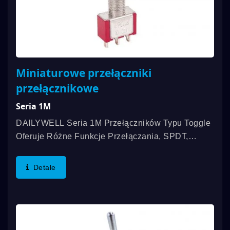
Miniaturowe przełączniki
przełącznikowe
Seria 1M
DAILYWELL Seria 1M Przełączników Typu Toggle
Oferuje Różne Funkcje Przełączania, SPDT,
DPDT, 3PDT, 4PDT Oraz Moc Styków Do 5A Z
Certyfikacją UL I Zgodnością RoHS. Zakres
Detale
Temperatur Pracy Wynosi...