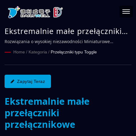
Ekstremalnie małe przełączniki
PCB Seria 1F | DAILYWELL
Rozwiązania o wysokiej niezawodności Miniaturowe
przełączniki przełącznikowe
Home
/
Kategoria
/
Przełączniki typu Toggle
Zapytaj Teraz
Ekstremalnie małe
przełączniki
przełącznikowe