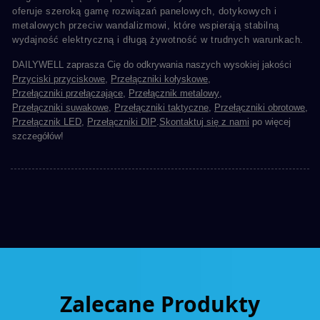
oferuje szeroką gamę rozwiązań panelowych, dotykowych i
metalowych przeciw wandalizmowi, które wspierają stabilną
wydajność elektryczną i długą żywotność w trudnych warunkach.
DAILYWELL zaprasza Cię do odkrywania naszych wysokiej jakości
Przyciski przyciskowe
,
Przełączniki kołyskowe
,
Przełączniki przełączające
,
Przełącznik metalowy
,
Przełączniki suwakowe
,
Przełączniki taktyczne
,
Przełączniki obrotowe
,
Przełącznik LED
,
Przełączniki DIP
.
Skontaktuj się z nami
po więcej
szczegółów!
Zalecane Produkty