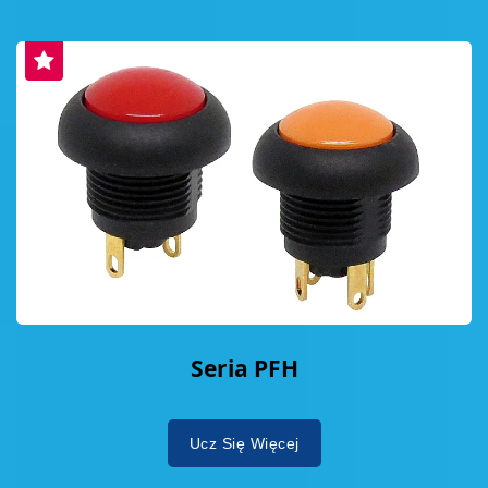
Seria PFH
Ucz Się Więcej