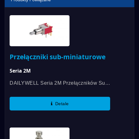
Przełączniki sub-miniaturowe
Seria 2M
DAILYWELL Seria 2M Przełączników Sub-
Miniaturowych Oferuje Zarówno SPDT,
Jak I DPDT, W Tym Wiele Opcji
Detale
Aktywatorów, Tulejek I Zakończeń Oraz
Mocowanie...