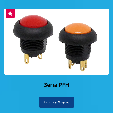
Seria PFH
Ucz Się Więcej