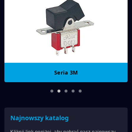
Seria 3M
Najnowszy katalog
Kliknij link poniżej, aby pobrać nasz najnowszy