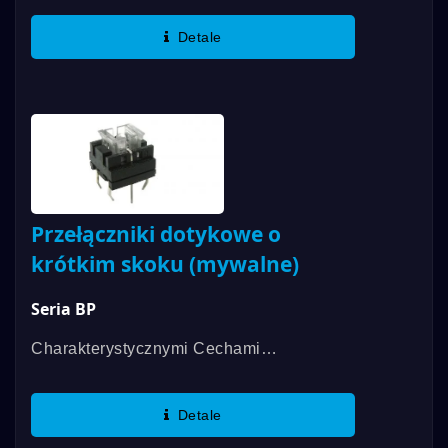
Doskonałe Wrażenie Dotyku, Jasność Z
Detale
Dobrze Wymieszanym Diodą LED,
Unikalna...
Przełączniki dotykowe o
krótkim skoku (mywalne)
Seria BP
Charakterystycznymi Cechami
Przełączników Taktylnych Serii BP Są
Mały Rozmiar 8*8mm, Długa Żywotność
Detale
Elektryczna Oraz Wodoodporne