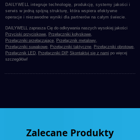
DAILYWELL integruje technologię, produkcję, systemy jakości i
serwis w jedną spójną strukturę, która wspiera efektywne
operacje i niezawodne wyniki dla partnerów na całym świecie.
DAILYWELL zaprasza Cię do odkrywania naszych wysokiej jakości
Przyciski przyciskowe
,
Przełączniki kołyskowe
,
Przełączniki przełączające
,
Przełącznik metalowy
,
Przełączniki suwakowe
,
Przełączniki taktyczne
,
Przełączniki obrotowe
,
Przełącznik LED
,
Przełączniki DIP
.
Skontaktuj się z nami
po więcej
szczegółów!
Zalecane Produkty