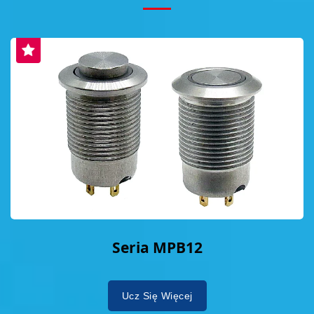
Seria MPB12
Ucz Się Więcej