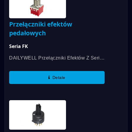
Przełączniki efektów
pedałowych
Seria FK
DAILYWELL Przełączniki Efektów Z Serii
FK Są Dostępne W Obwodach SPDT,
DPDT Lub 3PDT. Oferujemy Zakończenie
Detale
Pinów PCB Lub Opcję Montażu Na
Panelu...