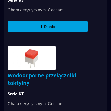
Seria KS
Charakterystycznymi Cechami
Przełączników Taktylnych Serii
DAILYWELL KS Są Dostępne W Kilku
Detale
Kolorach Nakładki, Wysoka
Niezawodność Kontaktu I Doskonała...
Wodoodporne przełączniki
taktylny
Seria KT
Charakterystycznymi Cechami
Przełączników Taktycznych Serii KT Są