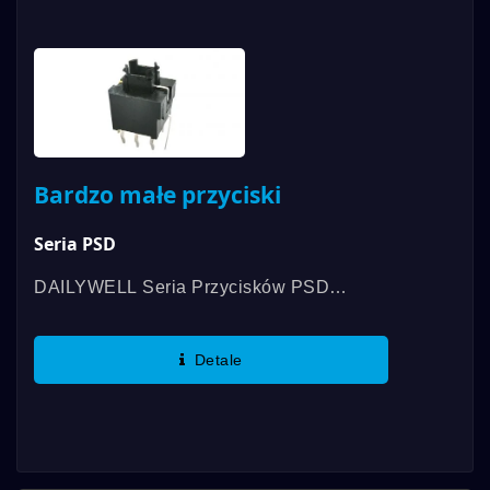
Przełączniki...
Bardzo małe przyciski
Seria PSD
DAILYWELL Seria Przycisków PSD
Oferuje Różne Style Modeli I Opcje
Nakrywek, Zakres Temperatur Pracy
Detale
Wynosi Od -20°C Do 70°C. Najważniejsze
Cechy...