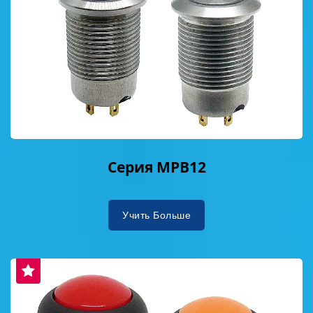
момента своего основания в 1997 году,
DAILYWELL Electronics стремится стать
мировым лидером в области переключателей.
Основатель, используя более 20 лет опыта в
НИОКР и производстве, развил
корпоративную культуру, сосредоточенную на
НИОКР и качестве. Председатель Йен Ли-Чен
подчеркивает "клиент на первом месте,
качество на первом месте", стремясь к
Серия MPB12
совершенству и предоставляя клиентам
высококачественные, эффективные и
Учить Больше
индивидуальные решения. Слоган бренда:
"Мир упорядочен благодаря нам" «Мы ценны
благодаря вам» encapsulates философию
DAILYWELL. Хотя они маленькие,
переключатели играют ключевую роль в
передаче энергии и поддержании порядка.