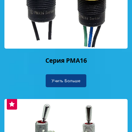
достигла сертификации ISO 14064, что
демонстрирует конкретную приверженность
управлению парниковыми газами и снижению
углерода. Создавая внутренние центры
разработки инструментов и обработки
деталей, они повысили производственную
гибкость, сократили цепочки поставок и
уменьшили углеродный след, реализуя
Серия PMA16
зеленое производство. В плане социальной
ответственности DAILYWELL подчеркивает
заботу о сотрудниках, антидискриминацию,
Учить Больше
справедливые рабочие часы и зарплаты,
свободу ассоциаций и безопасность на
рабочем месте, поддерживаемые
комплексной политикой корпоративной
социальной ответственности. Компания
настаивает на том, чтобы не использовать