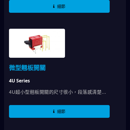
供SPDT、DPDT、3PDT、4PDT並有多個端子
細節
腳能選用，並且可以在帽蓋上標示﹝OI﹞等讓產
品在使用時更能有效辨識。另還提供了一個卡入
式面板安裝的貼心選項。3M翹板開關適用於儀
表設備、測試設備、電信設備、網路設備及測試
設備等。
微型翹板開關
4U Series
4U超小型翹板開關的尺寸很小，段落感清楚、
易操作，它具有環氧樹脂密封的外殼和端子腳鍍
金的特色，使用雙極電路，端子腳的選擇有直
細節
角、垂直或垂直直角通孔。上蓋您還可以選擇黑
色、紅色或白色的顏色選項。...