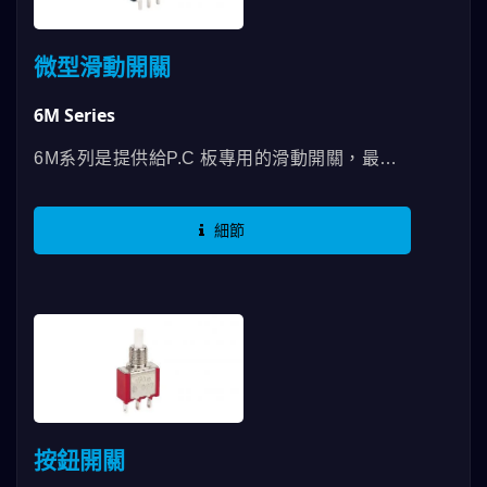
微型滑動開關
6M Series
6M系列是提供給P.C 板專用的滑動開關，最高
RATING可以使用到3A，有SPDT、DPDT等規
格，擁有如同鋼琴鍵的優雅外觀，撥柄更多達5
細節
種樣式可以選用，應用面相當廣泛，舉凡各類的
儀器設備及消費性電子…等，依照設計，提供更
穩固於板上的結構，並且讓撥動更確實，開關不
易位移，不論是機構開孔式的安裝，或是外露撥
柄的設計，德利威6M滑動開關系列都能夠給予
最佳質感的外觀和穩定的絕佳使用手感。
按鈕開關