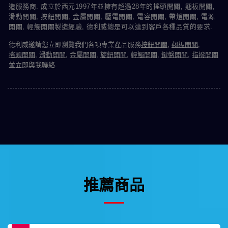
造服務商. 成立於西元1997年並擁有超過28年的搖頭開關, 翹板開關,
滑動開關, 按鈕開關, 金屬開關, 壓電開關, 電容開關, 帶燈開關, 電源
開關, 輕觸開關製造經驗, 德利威總是可以達到客戶各種品質的要求.
德利威邀請您立即瀏覽我們各項專業產品服務
按鈕開關
,
翹板開關
,
搖頭開關
,
滑動開關
,
金屬開關
,
旋鈕開關
,
輕觸開關
,
鍵盤開關
,
指撥開關
並
立即與我聯絡
.
推薦商品