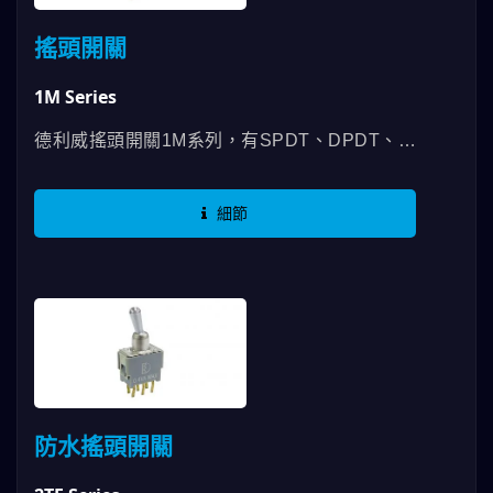
搖頭開關
1M Series
德利威搖頭開關1M系列，有SPDT、DPDT、
3PDT、4PDT等功能，最高RATING可以使用
到5A，擁有UL認證並符合RoHS規範，在搖頭
細節
開關1M系列裡面我們除了90度及180度的設計
外，還能選擇直向或橫向的作動方式來配合使用
者的習慣，更有多種端子腳類型跟長度，提高使
用者更完善的固定方式。 在外觀方面，我們擁
有各種配件及撥柄樣式，讓您使用德利威搖頭開
關的時候，有更多元性的選擇。
防水搖頭開關