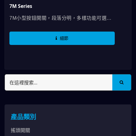
7M Series
7M小型按鈕開關，段落分明，多樣功能可選、
規格種類有各種搭配方式，有SPDT、DPDT、
3PDT、4PDT等功能，最高RATING可以使用
細節
到5A，擁有UL認證並符合RoHS規範，在按鈕
開關7M系列裡面我們除了90度及180度的設計
外，還能選擇直向或橫向的作動方式來配合使用
者的習慣，更有多種端子腳類型跟長度，提高完
善的固定方式。供設計者挑選；即使特殊需求，
以德利威自豪的研發單位，可以進行客製配合、
工廠即可生產客製後的規格。 應用於電信設
備、儀器測試設備及醫療設備…等
產品類別
搖頭開關