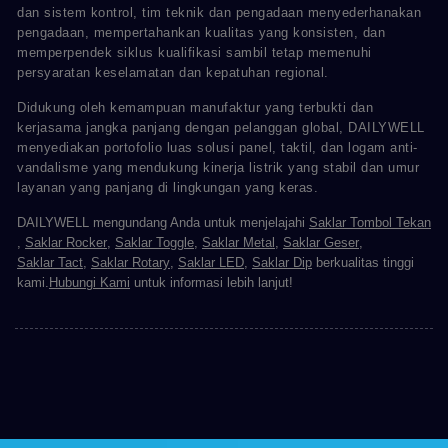
dan sistem kontrol, tim teknik dan pengadaan menyederhanakan
pengadaan, mempertahankan kualitas yang konsisten, dan
memperpendek siklus kualifikasi sambil tetap memenuhi
persyaratan keselamatan dan kepatuhan regional.
Didukung oleh kemampuan manufaktur yang terbukti dan
kerjasama jangka panjang dengan pelanggan global, DAILYWELL
menyediakan portofolio luas solusi panel, taktil, dan logam anti-
vandalisme yang mendukung kinerja listrik yang stabil dan umur
layanan yang panjang di lingkungan yang keras.
DAILYWELL mengundang Anda untuk menjelajahi
Saklar Tombol Tekan
,
Saklar Rocker
,
Saklar Toggle
,
Saklar Metal
,
Saklar Geser
,
Saklar Tact
,
Saklar Rotary
,
Saklar LED
,
Saklar Dip
berkualitas tinggi
kami.
Hubungi Kami
untuk informasi lebih lanjut!