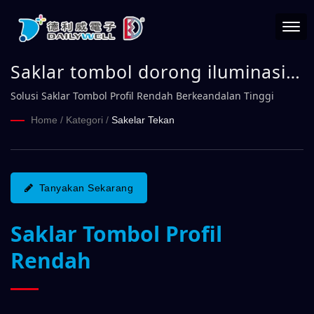
Saklar tombol dorong iluminasi
16mm yang kompak untuk
Solusi Saklar Tombol Profil Rendah Berkeandalan Tinggi
kontrol yang tangguh dan andal
Home
/
Kategori
/
Sakelar Tekan
di lingkungan yang menuntut
Seri PMA16 | DAILYWELL
Tanyakan Sekarang
Saklar Tombol Profil
Rendah