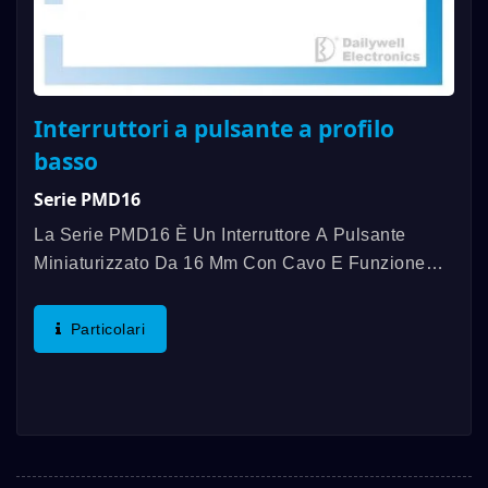
Interruttori a pulsante a profilo
basso
Serie PMD16
La Serie PMD16 È Un Interruttore A Pulsante
Miniaturizzato Da 16 Mm Con Cavo E Funzione
Momentanea, Che Può Evitare Errori Di Tocco.
Rivela Solo Circa 4 Mm, La Durata Meccanica È
Particolari
Fino A 1.000.000 Di Volte,...