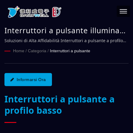
Interruttori a pulsante illuminati
compatti da 16 mm per un
Soluzioni di Alta Affidabilità Interruttori a pulsante a profilo
basso
controllo robusto e affidabile in
Home
/
Categoria
/
Interruttori a pulsante
ambienti difficili Serie PMA16 |
DAILYWELL
Informarsi Ora
Interruttori a pulsante a
profilo basso