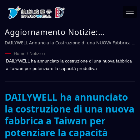
Aggiornamento Notizie:
DAILYWELL ha annunciato la
DAILYWELL Annuncia la Costruzione di una NUOVA Fabbrica a
Taiwan per Potenziare la Capacità Produttiva | DAILYWELL
costruzione di una nuova
Home
/
Notizie
/
DAILYWELL ha annunciato la costruzione di una nuova fabbrica
fabbrica a Taiwan per potenziare
a Taiwan per potenziare la capacità produttiva.
la capacità produttiva. |
DAILYWELL
DAILYWELL ha annunciato
la costruzione di una nuova
fabbrica a Taiwan per
potenziare la capacità