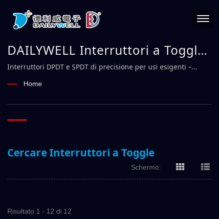
DAILYWELL Interruttori a Toggle
| Fabbricante di Interruttori
Interruttori DPDT e SPDT di precisione per usi esigenti –
DAILYWELL
Elettromeccanici Affidabili –
Home
DAILYWELL
Cercare Interruttori a Toggle
Schermo:
Risultato 1 - 12 di 12