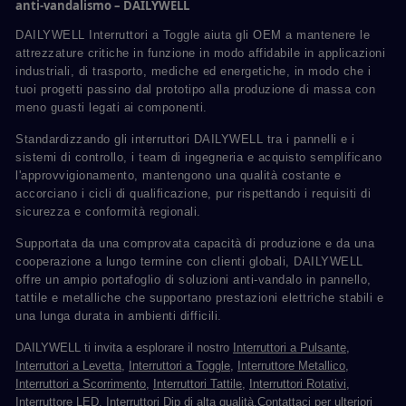
anti-vandalismo – DAILYWELL
DAILYWELL Interruttori a Toggle aiuta gli OEM a mantenere le
attrezzature critiche in funzione in modo affidabile in applicazioni
industriali, di trasporto, mediche ed energetiche, in modo che i
tuoi progetti passino dal prototipo alla produzione di massa con
meno guasti legati ai componenti.
Standardizzando gli interruttori DAILYWELL tra i pannelli e i
sistemi di controllo, i team di ingegneria e acquisto semplificano
l'approvvigionamento, mantengono una qualità costante e
accorciano i cicli di qualificazione, pur rispettando i requisiti di
sicurezza e conformità regionali.
Supportata da una comprovata capacità di produzione e da una
cooperazione a lungo termine con clienti globali, DAILYWELL
offre un ampio portafoglio di soluzioni anti-vandalo in pannello,
tattile e metalliche che supportano prestazioni elettriche stabili e
una lunga durata in ambienti difficili.
DAILYWELL ti invita a esplorare il nostro
Interruttori a Pulsante
,
Interruttori a Levetta
,
Interruttori a Toggle
,
Interruttore Metallico
,
Interruttori a Scorrimento
,
Interruttori Tattile
,
Interruttori Rotativi
,
Interruttore LED
,
Interruttori Dip
di alta qualità.
Contattaci
per ulteriori