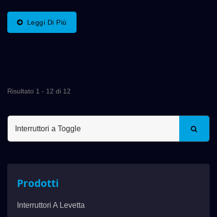
Altro LED Sul Lato Del Manico Di Controllo Per
Verificare La Conduzione. DAILYWELL Ha
Leggi Di Più
Considerato...
Risultato 1 - 12 di 12
Prodotti
Interruttori A Levetta