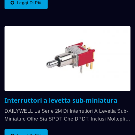
Riempimento Dell'interno Dell'impugnatura Vibrante...
Leggi Di Più
Interruttori a levetta sub-miniatura
DAILYWELL La Serie 2M Di Interruttori A Levetta Sub-
Miniature Offre Sia SPDT Che DPDT, Inclusi Molteplici
Opzioni Di Attuatore, Boccole E Terminazioni, E Una
Capacità Di Contatto Fino A 3A. La Gamma Di