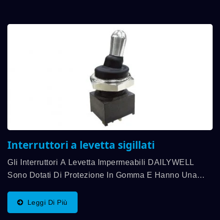
Interruttori a levetta sigillati
Gli Interruttori A Levetta Impermeabili DAILYWELL
Sono Dotati Di Protezione In Gomma E Hanno Una
Capacità Di Contatto Fino A 0,4VA, E Offriamo Una
Varietà Di Funzioni Di Interruttore Per I Clienti. La
Leggi Di Più
Gamma...