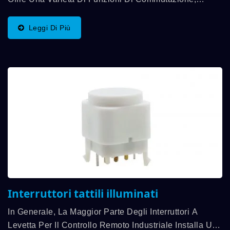
SPST, SPDT, DPST, DPDT, E Sono Disponibili
Entrambe Le Capacità Di Contatto Di 10A/250VAC,
Leggi Di Più
15A/125VAC E 20A/125VAC. DAILYWELL...
Interruttori tattili illuminati
In Generale, La Maggior Parte Degli Interruttori A
Levetta Per Il Controllo Remoto Industriale Installa Un