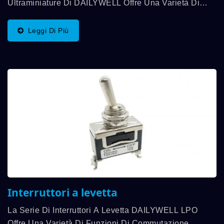
Ultraminiature Di DAILYWELL Offre Una Varietà Di
Funzioni In Una Dimensione Più Piccola, E Una
Capacità Di Contatto Fino A 0,4VA. Con Montaggio
Leggi Di Più
PCB Destro...
Interruttori a levetta
La Serie Di Interruttori A Levetta DAILYWELL LPO
Offre Una Varietà Di Funzioni Di Commutazione,