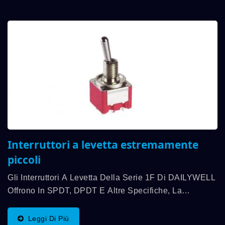
Interruttori a levetta estremamente
piccoli
Gli Interruttori A Levetta Della Serie 1F Di DAILYWELL
Offrono In SPDT, DPDT E Altre Specifiche, La
Valutazione Del Contatto Fino A 6A/125VAC;
3A/250VAC; 3A/30VDC, E Sono Conformi Allo
Leggi Di Più