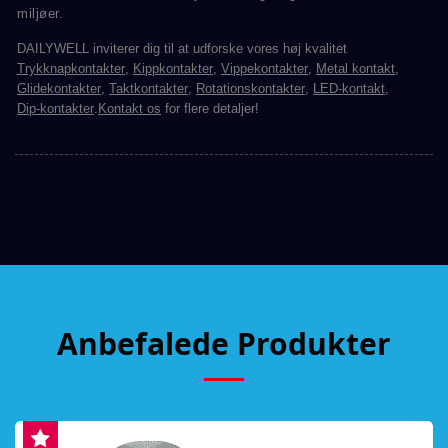
miljøer.
DAILYWELL inviterer dig til at udforske vores høj kvalitet
Trykknapkontakter
,
Kippkontakter
,
Vippekontakter
,
Metal kontakt
,
Glidekontakter
,
Taktkontakter
,
Rotationskontakter
,
LED-kontakt
,
Dip-kontakter
.
Kontakt os
for flere detaljer!
Anbefalede Produkter