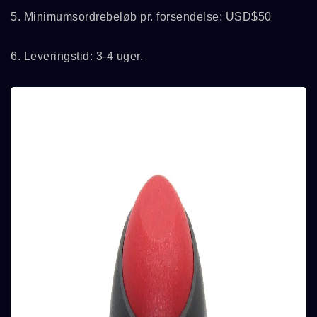
5. Minimumsordrebeløb pr. forsendelse: USD$50
6. Leveringstid: 3-4 uger.