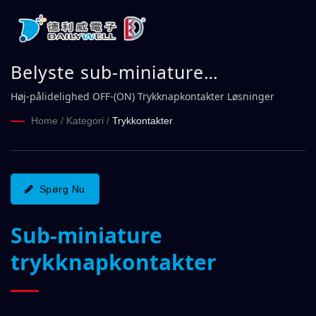
Belyste sub-miniature
trykknapkontakter PA-serien |
Høj-pålidelighed OFF-(ON) Trykknapkontakter Løsninger
DAILYWELL
Home
/
Kategori
/
Trykkontakter
Spørg Nu
Sub-miniature
trykknapkontakter