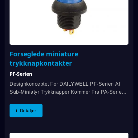
Forseglede miniature
trykknapkontakter
PF-Serien
Designkonceptet For DAILYWELL PF-Serien Af
Sub-Miniatyr Trykknapper Kommer Fra PA-Serien
Af Trykknapper. Tilgængelig I Funktionen SPST,
Med Flere Muligheder For Kapper Og Udskårne
Detaljer
Mønstre, Der Kan Tilpasses...