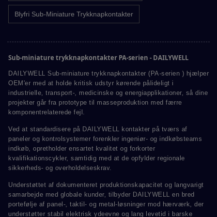
Blyfri Sub-Miniature Trykknapkontakter
Sub-miniature trykknapkontakter PA-serien - DAILYWELL
DAILYWELL Sub-miniature trykknapkontakter (PA-serien ) hjælper
OEM'er med at holde kritisk udstyr kørende pålideligt i
industrielle, transport-, medicinske og energiapplikationer, så dine
projekter går fra prototype til masseproduktion med færre
komponentrelaterede fejl.
Ved at standardisere på DAILYWELL kontakter på tværs af
paneler og kontrolsystemer forenkler ingeniør- og indkøbsteams
indkøb, opretholder ensartet kvalitet og forkorter
kvalifikationscykler, samtidig med at de opfylder regionale
sikkerheds- og overholdelseskrav.
Understøttet af dokumenteret produktionskapacitet og langvarigt
samarbejde med globale kunder, tilbyder DAILYWELL en bred
portefølje af panel-, taktil- og metal-løsninger mod hærværk, der
understøtter stabil elektrisk ydeevne og lang levetid i barske