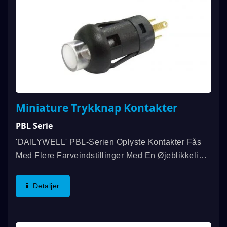
Miniature Trykknap Kontakter
PBL Serie
'DAILYWELL' PBL-Serien Oplyste Kontakter Fås
Med Flere Farveindstillinger Med En Øjeblikkelig
Trykknapfunktion. De Karakteristiske Træk Er Lille
Størrelse, Lang Elektrisk Levetid Og Høj
Detaljer
Lysstyrke...