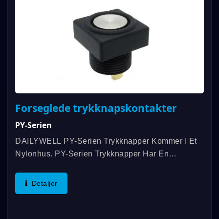
Forseglede trykknapskontakter
PY-Serien
DAILYWELL PY-Serien Trykknapper Kommer I Et
Nylonhus. PY-Serien Trykknapper Har En
Gevindmontering Til Panel Og Er Tætnet I Henhold
Til IP67-Standarderne. Den Har Også En Lang
Detaljer
Forventet Levetid Med 100.000...