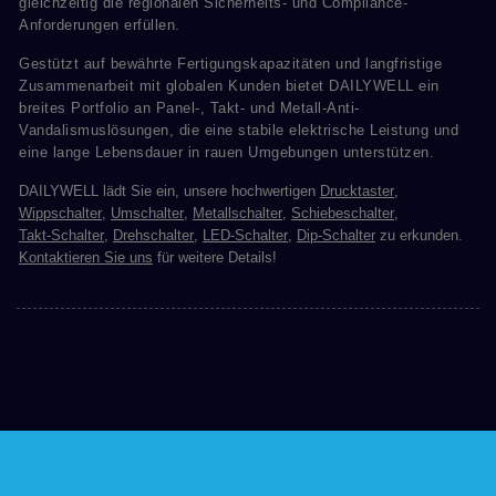
gleichzeitig die regionalen Sicherheits- und Compliance-
Anforderungen erfüllen.
Gestützt auf bewährte Fertigungskapazitäten und langfristige
Zusammenarbeit mit globalen Kunden bietet DAILYWELL ein
breites Portfolio an Panel-, Takt- und Metall-Anti-
Vandalismuslösungen, die eine stabile elektrische Leistung und
eine lange Lebensdauer in rauen Umgebungen unterstützen.
DAILYWELL lädt Sie ein, unsere hochwertigen
Drucktaster
,
Wippschalter
,
Umschalter
,
Metallschalter
,
Schiebeschalter
,
Takt-Schalter
,
Drehschalter
,
LED-Schalter
,
Dip-Schalter
zu erkunden.
Kontaktieren Sie uns
für weitere Details!