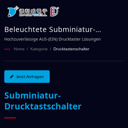
Beleuchtete Subminiatur-
Drucktastschalter PA-Serie |
Hochzuverlässige AUS-(EIN) Drucktaster Lösungen
DAILYWELL
Home
/
Kategorie
/
Drucktastenschalter
Jetzt Anfragen
Subminiatur-
Drucktastschalter