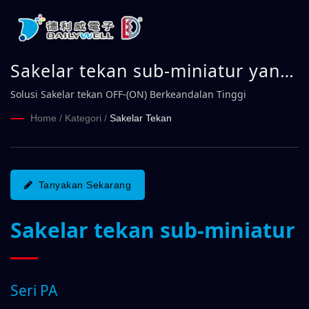
Sakelar tekan sub-miniatur yang
diberi pencahayaan Seri PA |
Solusi Sakelar tekan OFF-(ON) Berkeandalan Tinggi
DAILYWELL
Home
/
Kategori
/
Sakelar Tekan
Tanyakan Sekarang
Sakelar tekan sub-miniatur
Seri PA