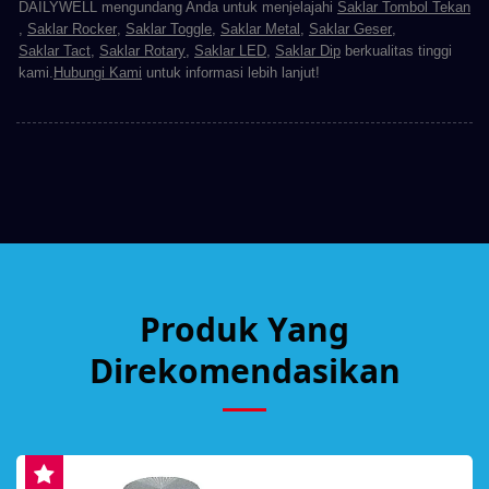
DAILYWELL mengundang Anda untuk menjelajahi
Saklar Tombol Tekan
,
Saklar Rocker
,
Saklar Toggle
,
Saklar Metal
,
Saklar Geser
,
Saklar Tact
,
Saklar Rotary
,
Saklar LED
,
Saklar Dip
berkualitas tinggi
kami.
Hubungi Kami
untuk informasi lebih lanjut!
Produk Yang
Direkomendasikan