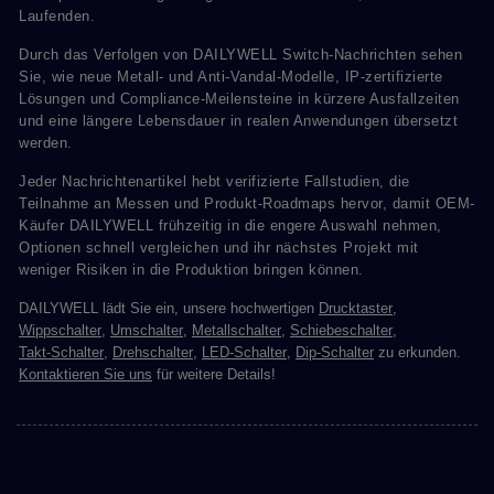
Laufenden.
Durch das Verfolgen von DAILYWELL Switch-Nachrichten sehen
Sie, wie neue Metall- und Anti-Vandal-Modelle, IP-zertifizierte
Lösungen und Compliance-Meilensteine in kürzere Ausfallzeiten
und eine längere Lebensdauer in realen Anwendungen übersetzt
werden.
Jeder Nachrichtenartikel hebt verifizierte Fallstudien, die
Teilnahme an Messen und Produkt-Roadmaps hervor, damit OEM-
Käufer DAILYWELL frühzeitig in die engere Auswahl nehmen,
Optionen schnell vergleichen und ihr nächstes Projekt mit
weniger Risiken in die Produktion bringen können.
DAILYWELL lädt Sie ein, unsere hochwertigen
Drucktaster
,
Wippschalter
,
Umschalter
,
Metallschalter
,
Schiebeschalter
,
Takt-Schalter
,
Drehschalter
,
LED-Schalter
,
Dip-Schalter
zu erkunden.
Kontaktieren Sie uns
für weitere Details!