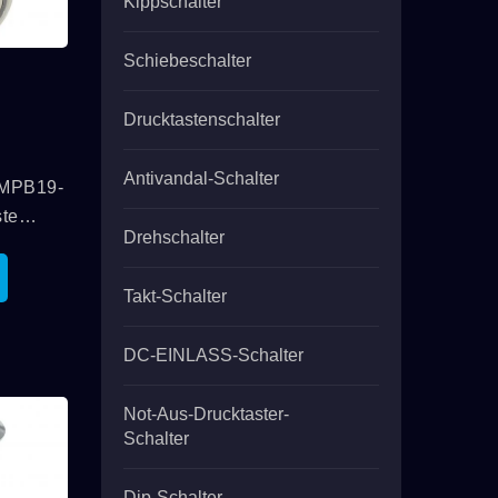
Kippschalter
Schiebeschalter
Drucktastenschalter
Antivandal-Schalter
MPB19-
ste
Drehschalter
Takt-Schalter
e Und
Von
DC-EINLASS-Schalter
28VDC
Merkmale
Not-Aus-Drucktaster-
tung Von
Schalter
..
Dip-Schalter