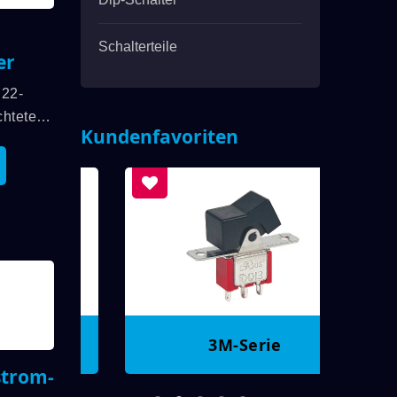
Schalterteile
er
22-
chtete
Kundenfavoriten
halter
,
 Bis Zu
 Und
nsdauer
00
3M-Serie
trom-