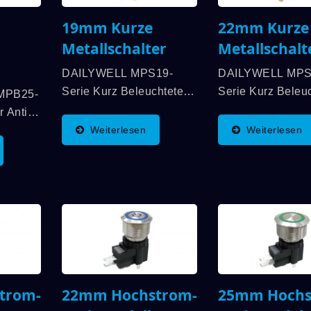
19mm Kurze
22mm Kurze
Metallschalter
Metallschalt
DAILYWELL MPS19-
DAILYWELL MPS
Serie Kurz Beleuchtete
Serie Kurz Beleu
MPB25-
Anti-Vandalen-Schalter
Anti-Vandalen-Sc
 Anti-
Bieten Eine Hohe
Bieten Eine Hohe
st UL-
Weiterlesen
Weiterlesen
Lebenserwartung,
Lebenserwartung
etet
Mechanische
Mechanische
Von
Lebensdauer Von Bis Zu
Lebensdauer Von
28VDC.
1.000.000 Zyklen Und
1.000.000 Zyklen
Elektrische Lebensdauer
Elektrische Lebe
67-
Von Bis Zu 200.000
Von Bis Zu 200.0
ine
Zyklen....
Zyklen....
r...
MPB-Serie
1M-Serie
trom-
22mm Hochstrom-
25mm Hochs