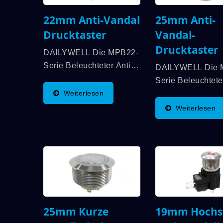
Mit Momentaner...
22mm Anti-Vandal
25mm Anti-
Drucktaster
Vandal-
Drucktaster
DAILYWELL Die MPB22-
Serie Beleuchteter Anti-
DAILYWELL Die 
Vandal-Schalter Ist UL-
Serie Beleuchteter
Zertifiziert Und Bietet
Weiterlesen
Vandal-Schalter I
Eine Bewertung Von
Zertifiziert Und Bi
Weiterlesen
3A/250VAC; 3A/28VDC.
Eine Bewertung 
Diese Schalter
3A/250VAC; 3A/
Entsprechen Den IP67-
Die Besonderen
Standards Und Haben
Merkmale Sind IP
Eine Lange
Zertifiziert Und E
Lebensdauer...
Lange Lebensdaue
7M-Serie
25mm Kurze
19mm Hochs