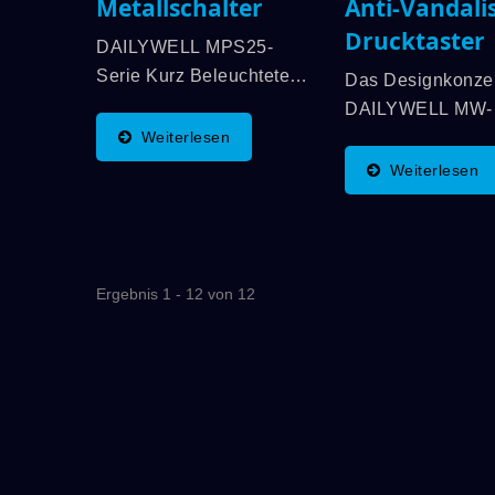
Metallschalter
Anti-Vandali
Drucktaster
DAILYWELL MPS25-
Serie Kurz Beleuchtete
Das Designkonze
Anti-Vandalen-Schalter
DAILYWELL MW-
Bieten Eine Lange
Weiterlesen
Schalterserie
Lebenserwartung,
(Hochstrom-Anti-
Weiterlesen
Mechanische
Vandalenschalter
Lebensdauer Von Bis Zu
Stammt Von Der
1.000.000 Zyklen Und
DAILYWELL MPB-
Elektrische Lebensdauer
Vandalenschalter
Ergebnis 1 - 12 von 12
Von Bis Zu 200.000
Und Deren
Zyklen....
Lastanwendungen
Bis 5A/250VAC. D
Meisten Industriell