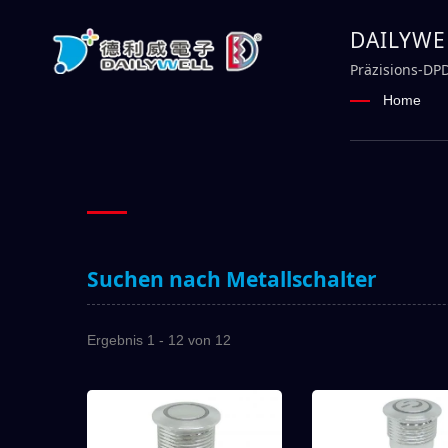
DAILYWEL
elektrom
Präzisions-DP
Home
Suchen nach Metallschalter
Ergebnis 1 - 12 von 12