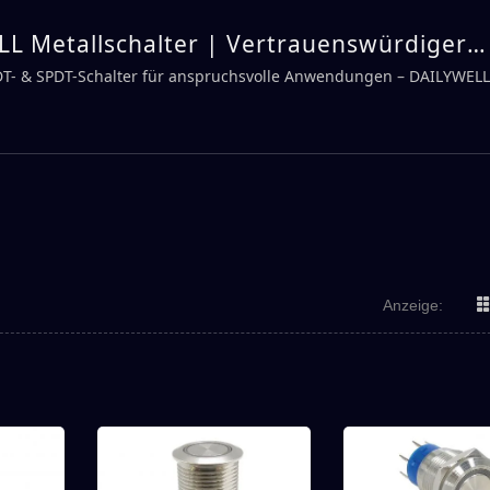
L Metallschalter | Vertrauenswürdiger
echanischer Schalterhersteller – DAILYW
DT- & SPDT-Schalter für anspruchsvolle Anwendungen – DAILYWELL
Anzeige: