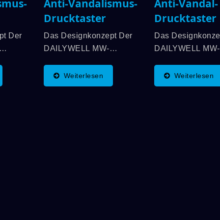
smus-
Anti-Vandalismus-
Anti-Vandal-
Drucktaster
Drucktaster
pt Der
Das Designkonzept Der
Das Designkonze
DAILYWELL MW-
DAILYWELL MW-
Schalterserie
Schalterserie
(Hochstrom-Anti-
(Hochstrom-Anti-
Weiterlesen
Weiterlesen
)
Vandalenschalter)
Vandalenschalter
Stammt Von Der
Stammt Von Der
Anti-
DAILYWELL MPB-Anti-
DAILYWELL MPB-
serie
Vandalenschalterserie
Vandalenschalter
Und Deren
Und Deren
 Nur
Lastanwendungen Nur
Lastanwendunge
ie
Bis 5A/250VAC. Die
Bis 5A/250VAC. 
en...
Meisten Industriellen...
Meisten Industriel