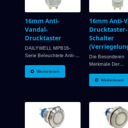
16mm Anti-
16mm Anti-V
Vandal-
Drucktaster-
Drucktaster
Schalter
(Verriegelun
DAILYWELL MPB16-
Serie Beleuchtete Anti-
Die Besonderen
Vandalen-Schalter Bieten
Merkmale Der
Eine Lange Lebensdauer,
Weiterlesen
Beleuchteten Anti
Wasserdichtigkeit Gemäß
Vandal-Schalter 
Weiterlesen
IP67-Bewertung Und
MPB16L-Serie Si
Ring- Oder
Design Der Flach
Leistungssymbolbeleuchtung.
Erkennbare LED-
DAILYWELL MPB16-
Anschlüsse, 2 LE
Serie Anti-Vandalen-
Schaltfunktionen 
Schalter...
Inneren Und Eine