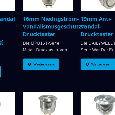
andal
16mm Niedrigstrom-
19mm Anti-
Vandalismusgeschützte
Vandal-
Drucktaster
Drucktaster
g)
Die MPB16T-Serie
Die DAILYWELL 
Metall-Drucktaster Von
Serie War Der Er
DAILYWELL Verfügt Über
Vandalensichere
Eine 16-Mm-
Schalter, Der UL-
-
Weiterlesen
Weiterlesen
Panelausschnitt Und Ist
Zertifiziert Wurd
Der
Für
Eine Bewertung 
nd Das
Niedrigstromanwendungen
3A/250VAC; 3A/
en LED,
Konzipiert, Die Eine
Bietet. Weitere 
Präzise Und
Sind Eine Bewer
D-
Zuverlässige Bedienung
IP67, SPDT- Oder.
Im
Erfordern. Hergestellt...
 Kappe