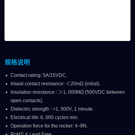
规格说明
Contact rating: 5A/15VDC.
Intaial contact resistance: ＜20mΩ (initial).
Insulation resistance : ＞1, 000MΩ (500VDC between
open contacts).
Dielectric strength : >1, 500V, 1 minute.
Electrical life: 6, 000 cycles min.
Operation force for the rocker: 4~9N.
RoHS & Lead Free.