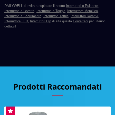
DAILYWELL ti invita a esplorare il nostro
Interruttori a Pulsante
,
Interruttori a Levetta
,
Interruttori a Toggle
,
Interruttore Metallico
,
Interruttori a Scorrimento
,
Interruttori Tattile
,
Interruttori Rotativi
,
Interruttore LED
,
Interruttori Dip
di alta qualità.
Contattaci
per ulteriori
dettagli!
Prodotti Raccomandati