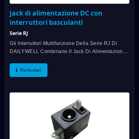
Jack di alimentazione DC con
interruttori basculanti
Serie RJ
Gli Interruttori Multifunzione Della Serie RJ Di
DAILYWELL Combinano Il Jack Di Alimentazione
DC Con Gli Interruttori A Bascula E Hanno Una
Durata Elettrica Fino A 6.000 Cicli. Inoltre, La
Particolari
Valutazione...