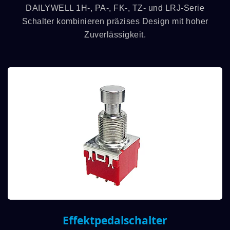
DAILYWELL 1H-, PA-, FK-, TZ- und LRJ-Serie
Schalter kombinieren präzises Design mit hoher
Zuverlässigkeit.
Effektpedalschalter