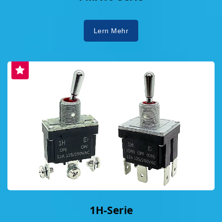
wodurch eine grüne Fertigung realisiert wurde.
In Bezug auf soziale Verantwortung betont
Lern Mehr
DAILYWELL die Mitarbeiterfürsorge,
Antidiskriminierung, faire Arbeitszeiten und
Löhne, das Recht auf Vereinigungsfreiheit und
Arbeitssicherheit, unterstützt durch umfassende
Richtlinien zur sozialen
Unternehmensverantwortung. Das Unternehmen
besteht darauf, keine Konfliktmineralien zu
verwenden, und verlangt von den Lieferanten,
gründliche Untersuchungen durchzuführen und
zertifizierte Schmelzwerke zu nutzen, was den
Respekt vor internationalen Menschenrechten
zeigt. Die Zeremonie ihres neuen Hauptsitzes in
New Taipei City symbolisiert ihr Engagement für
die Schaffung eines glücklichen Unternehmens,
1H-Serie
wobei nachhaltige ESG-Prinzipien in den