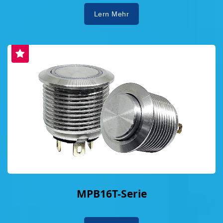
erklärte General Manager Yung Yung-Shan:
Lern Mehr
"Dies ist nur ein Meilenstein auf unserer
Nachhaltigkeitsreise. In Zukunft wird
DAILYWELL weiterhin den Fortschritt durch
Innovation vorantreiben, auf Herausforderungen
reagieren und Wert mit Professionalität schaffen,
mit globalen Kunden eine bessere grüne Zukunft
aufbauen." Für weitere Details können Sie den
Originalartikel hier besuchen:
https://readfi.news/29980/
MPB16T-Serie