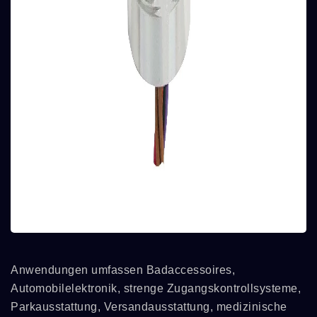
Anwendungen umfassen Badaccessoires,
Automobilelektronik, strenge Zugangskontrollsysteme,
Parkausstattung, Versandausstattung, medizinische