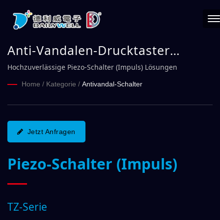
Anti-Vandalen-Drucktaster
(Impuls) TZ-Serie | DAILYWELL
Hochzuverlässige Piezo-Schalter (Impuls) Lösungen
Home
/
Kategorie
/
Antivandal-Schalter
Jetzt Anfragen
Piezo-Schalter (Impuls)
TZ-Serie