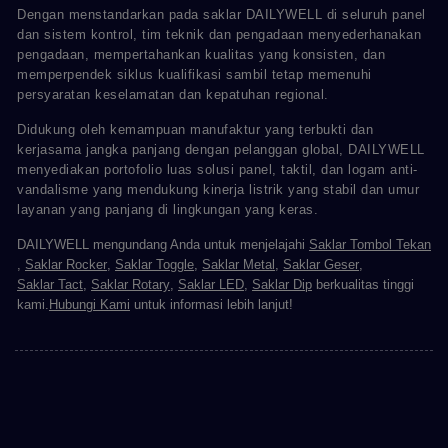
Dengan menstandarkan pada saklar DAILYWELL di seluruh panel
dan sistem kontrol, tim teknik dan pengadaan menyederhanakan
pengadaan, mempertahankan kualitas yang konsisten, dan
memperpendek siklus kualifikasi sambil tetap memenuhi
persyaratan keselamatan dan kepatuhan regional.
Didukung oleh kemampuan manufaktur yang terbukti dan
kerjasama jangka panjang dengan pelanggan global, DAILYWELL
menyediakan portofolio luas solusi panel, taktil, dan logam anti-
vandalisme yang mendukung kinerja listrik yang stabil dan umur
layanan yang panjang di lingkungan yang keras.
DAILYWELL mengundang Anda untuk menjelajahi
Saklar Tombol Tekan
,
Saklar Rocker
,
Saklar Toggle
,
Saklar Metal
,
Saklar Geser
,
Saklar Tact
,
Saklar Rotary
,
Saklar LED
,
Saklar Dip
berkualitas tinggi
kami.
Hubungi Kami
untuk informasi lebih lanjut!