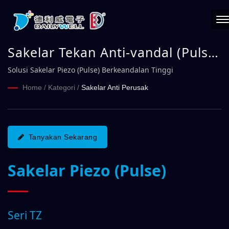
Sakelar Tekan Anti-vandal (Pulse)
Seri TZ | DAILYWELL
Solusi Sakelar Piezo (Pulse) Berkeandalan Tinggi
Home
/
Kategori
/
Sakelar Anti Perusak
Tanyakan Sekarang
Sakelar Piezo (Pulse)
Seri TZ