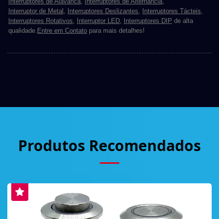
Interruptores de Alavanca
,
Interruptores de Alternância
,
Interruptor de Metal
,
Interruptores Deslizantes
,
Interruptores Tácteis
,
Interruptores Rotativos
,
Interruptor LED
,
Interruptores DIP
de alta
qualidade.
Entre em Contato
para mais detalhes!
Produtos Recomendados