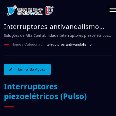
Interruptores antivandalismo
(Pulso) Série TZ | DAILYWELL
Soluções de Alta Confiabilidade Interruptores piezoelétricos
(Pulso)
Home
/
Categoria
/
Interruptores anti-vandalismo
Informe-Se Agora
Interruptores
piezoelétricos (Pulso)