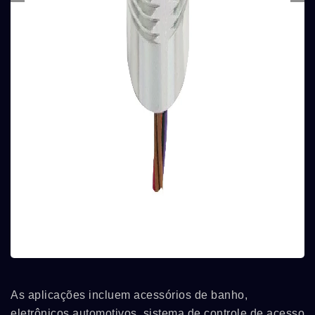
As aplicações incluem acessórios de banho,
eletrônicos automotivos, sistema de controle de acesso