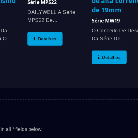
lismo
de alta corren
Série MPS22
de 19mm
DAILYWELL A Série
Série MW19
MPS22 De
Interruptores Anti-
 Da
O Conceito De Des
Vandalismo Curtos E
i O
Da Série De
Detalhes
Iluminados Da
ptor
Interruptores MW D
Dailywell Oferece Uma
o A Ser
DAILYWELL
Detalhes
Expectativa De Vida
a UL,
(interruptor Anti-
Longa, Com Vida
a
Vandalismo De Alta
Mecânica De Até
De
Corrente) Vem Da
1.000.000 De Ciclos E
Série De Interrupto
Vida Elétrica De Até...
ursos
Anti-Vandalismo M
luem
Da DAILYWELL E
ão...
Suas Aplicações D
Carga...