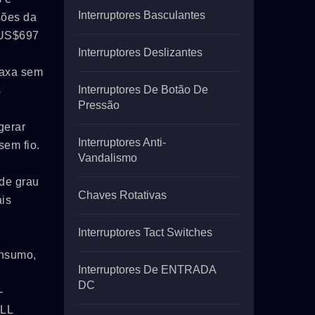
Interruptores Basculantes
sões da
 US$697
Interruptores Deslizantes
taxa sem
Interruptores De Botão De
s
Pressão
gerar
Interruptores Anti-
em fio.
Vandalismo
de grau
Chaves Rotativas
ais
Interruptores Tact Switches
consumo,
Interruptores De ENTRADA
DC
-
ELL