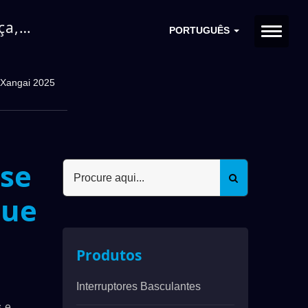
ça,
PORTUGUÊS
que e
 Xangai 2025
 se
que
Produtos
Interruptores Basculantes
s e