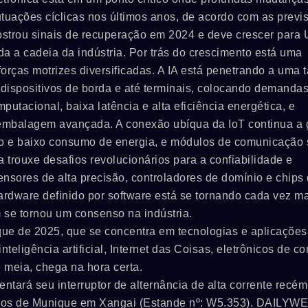
tuações cíclicas nos últimos anos, de acordo com as previ
strou sinais de recuperação em 2024 e deve crescer para
a a cadeia da indústria. Por trás do crescimento está uma
orças motrizes diversificadas. A IA está penetrando a uma 
dispositivos de borda e até terminais, colocando demanda
utacional, baixa latência e alta eficiência energética, e
embalagem avançada. A conexão ubíqua da IoT continua a 
o e baixo consumo de energia, e módulos de comunicação s
a trouxe desafios revolucionários para a confiabilidade e
sores de alta precisão, controladores de domínio e chips 
rdware definido por software está se tornando cada vez m
 se tornou um consenso na indústria.
que de 2025, que se concentra em tecnologias e aplicações
nteligência artificial, Internet das Coisas, eletrônicos de 
 meia, chega na hora certa.
tará seu interruptor de alternância de alta corrente recém
nicos de Munique em Xangai (Estande nº: W5.353). DAILYW