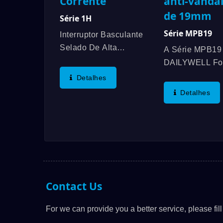
Corrente
anti-vanda
de 19mm
Série 1H
Série MPB19
Interruptor Basculante
Selado De Alta
A Série MPB19
Corrente Com
DAILYWELL Fo
Capacidade De
Primeiro Interru
Detalhes
Contato Aumentada E
Anti-Vandalism
Detalhes
Resistência De Carga
Certificado Pel
Forte De 12A. A
Oferecendo Um
Tecnologia Original De
Classificação 
Preenchimento Do
3A/250VAC;
Interior Da Alça De
3A/28VDC. Rec
Agitação Com
Adicionais Inc
Moldagem...
Uma Classificaç