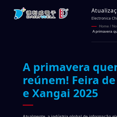
Atualiza
gigantes
Electronica C
Xangai 2
Home
/
No
A primavera q
A primavera quen
reúnem! Feira de
e Xangai 2025
Atualmente, a indústria global de informação e