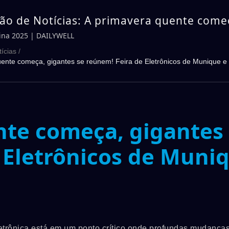
ção de Notícias: A primavera quente come
 se reúnem! Feira de Eletrônicos de Muni
hina 2025 | DAILYWELL
025 | DAILYWELL
tícias
/
uente começa, gigantes se reúnem! Feira de Eletrônicos de Munique e
te começa, gigantes
 Eletrônicos de Muni
letrônica está em um ponto crítico onde profundas mudança