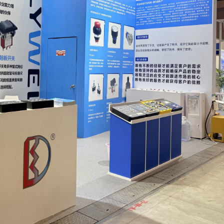
Série MPB
Série 1M