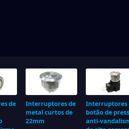
res de
Interruptores de
Interruptores
metal curtos de
botão de pres
o
22mm
anti-vandalis