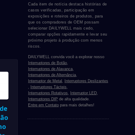
Cada item de notícia destaca histórias de
casos verificadas, participação em
exposições e roteiros de produtos, para
que os compradores de OEM possam
selecionar DAILYWELL mais cedo,
comparar opções rapidamente e levar seu
próximo projeto à produção com menos
riscos.
DAILYWELL convida você a explorar nosso
Interruptores de Botão
,
Interruptores de Alavanca
,
Interruptores de Alternância
,
Interruptor de Metal
,
Interruptores Deslizantes
,
Interruptores Tácteis
,
Interruptores Rotativos
,
Interruptor LED
,
Interruptores DIP
de alta qualidade.
Entre em Contato
para mais detalhes!
 de
são
mo