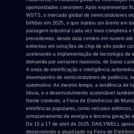
oportunidades coexistem. Após experimentar flu
WSTS, o mercado global de semicondutores mo
bilhões em 2025, o que injetou um ânimo em tod
paisagem industrial cada vez mais complexa e f
precedentes, desde data centers em nuvem até 
extremas em soluções de chip de alto poder comp
acelerando a implementação de tecnologia de 
demanda por sensores massivos, de baixo cust
A onda de eletrificação e inteligência automotiv
desempenho de semicondutores de potência, sen
automotivo. Ao mesmo tempo, a tendência de ha
óbvia, e o desenvolvimento sustentável também
Neste contexto, a Feira de Eletrônicos de Muni
eletrônicas populares, como veículos elétricos, i
armazenamento de energia e terceira geração e
De 15 a 17 de abril de 2025, DAILYWELL apresen
desenvolvido e atualizado na Feira de Eletrô