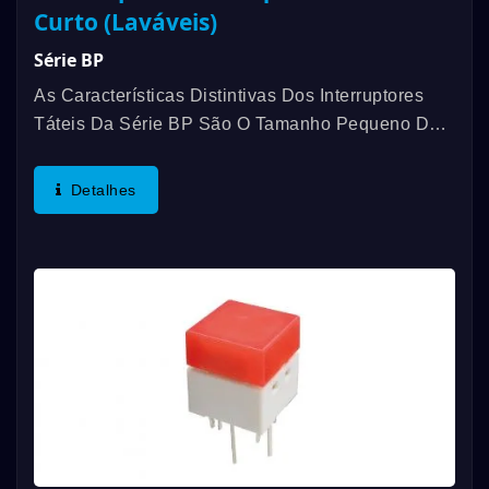
Curto (Laváveis)
Série BP
As Características Distintivas Dos Interruptores
Táteis Da Série BP São O Tamanho Pequeno De
8*8mm, Longa Vida Útil Elétrica E Interruptores
Táteis Iluminados À Prova D'água. A Faixa De
Detalhes
Temperatura...