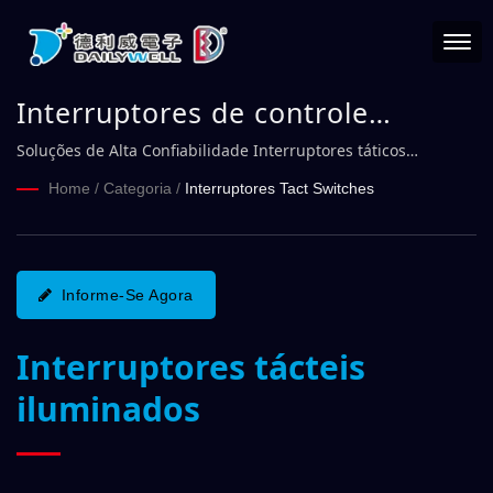
Interruptores de controle
industrial Série PS3 | DAILYWELL
Soluções de Alta Confiabilidade Interruptores táticos
industriais iluminados
Home
/
Categoria
/
Interruptores Tact Switches
Informe-Se Agora
Interruptores tácteis
iluminados