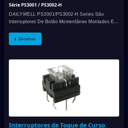
Série PS3001 / PS3002-H
DAILYWELL PS3001/PS3002-H Series São
Interruptores De Botão Momentâneo Montados Em
PCB E Com Um Longo Curso. Você Pode
Escolher Entre Um Interruptor De Um Pólo, Um
Detalhes
Lance, Ou Um Interruptor De Um Pólo,...
Interruptores de Toque de Curso