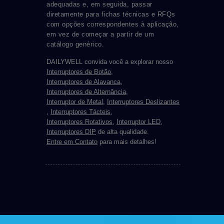
adequadas e, em seguida, passar
diretamente para fichas técnicas e RFQs
com opções correspondentes à aplicação,
em vez de começar a partir de um
catálogo genérico.
DAILYWELL convida você a explorar nosso
Interruptores de Botão
,
Interruptores de Alavanca
,
Interruptores de Alternância
,
Interruptor de Metal
,
Interruptores Deslizantes
,
Interruptores Tácteis
,
Interruptores Rotativos
,
Interruptor LED
,
Interruptores DIP
de alta qualidade.
Entre em Contato
para mais detalhes!