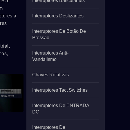
Interruptores Basculantes
res e
em
ptores à
Interruptores Deslizantes
ores
Interruptores De Botão De
Pressão
rial,
Interruptores Anti-
cos,
Vandalismo
Chaves Rotativas
Interruptores Tact Switches
Interruptores De ENTRADA
DC
Interruptores De