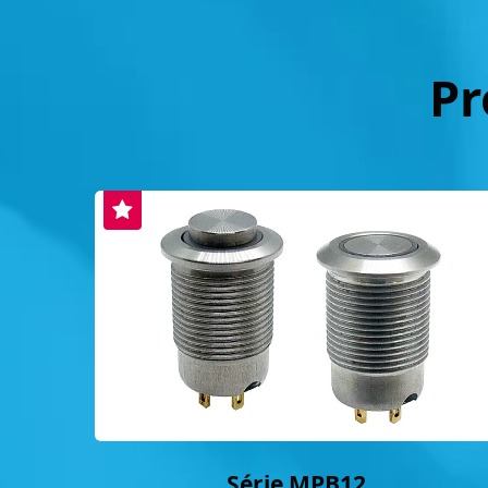
Pr
Série MPB12