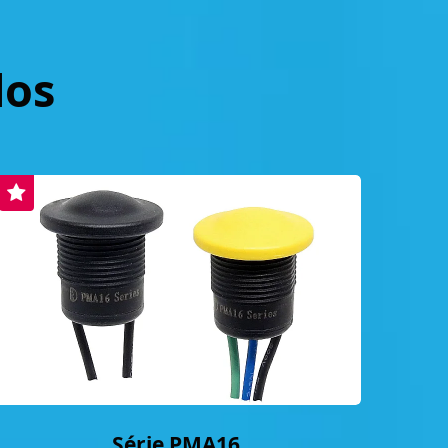
dos
Série PMA16