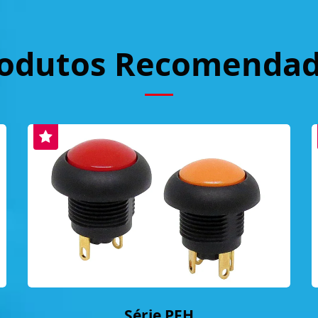
odutos Recomenda
Série PFH