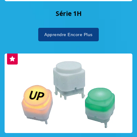
les matériaux et le design spatial. En
conséquence, DAILYWELL a été honoré du
Série 1H
"Prix d'Excellence en Durabilité ESG 2025",
reconnaissant non seulement leur gouvernance
environnementale mais aussi leur compétitivité
Apprendre Encore Plus
globale et leur responsabilité mondiale.
L'entreprise continuera à poursuivre
l'internationalisation, la spécialisation et la
diversification, renforçant les objectifs ESG et
répondant aux défis contemporains par des
actions concrètes, créant ainsi une valeur plus
durable pour les clients et partenaires
mondiaux. Les réalisations d'DAILYWELL
résultent d'années d'efforts accumulés. De la
R&D technologique à la force de fabrication, de
l'expansion du marché à l'engagement social,
DAILYWELL incarne la croyance de la marque :
"Le monde est ordonné grâce à nous." Lors de