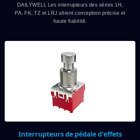
DAILYWELL Les interrupteurs des séries 1H,
PA, FK, TZ et LRJ allient conception précise et
haute fiabilité.
Interrupteurs de pédale d'effets