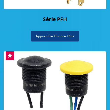
acteur significatif sur le marché mondial des
commutateurs. Mise en œuvre des
engagements ESG, réception du prix de
Série PFH
durabilité L'engagement dDAILYWELL en
matière de principes environnementaux, sociaux
et de gouvernance (ESG) est profondément
Apprendre Encore Plus
ancré dans sa culture d'entreprise. L'entreprise a
obtenu plusieurs certifications internationales, y
compris ISO 14001, OHSAS 18001 et IECQ/QC
080000, et en 2024, a obtenu la certification ISO
14064, démontrant un engagement concret
envers la gestion des gaz à effet de serre et la
réduction des émissions de carbone. En
établissant des centres de développement
d'outils internes et de traitement de pièces, ils
ont amélioré la flexibilité de production,
raccourci les chaînes d'approvisionnement et