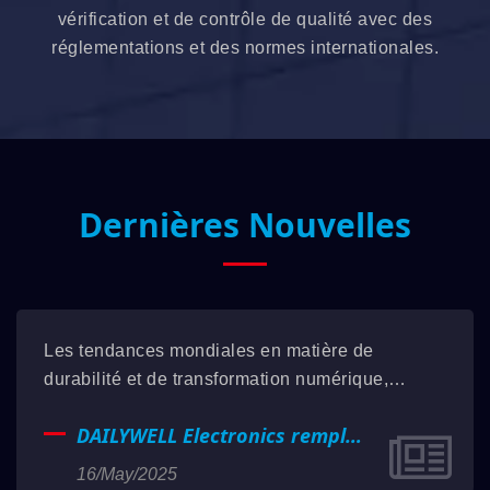
vérification et de contrôle de qualité avec des
réglementations et des normes internationales.
Dernières Nouvelles
Les tendances mondiales en matière de
durabilité et de transformation numérique,
DAILYWELL Électronique a tracé un chemin
DAILYWELL Electronics remplit
unique en tant que marque taïwanaise grâce à
son engagement envers la
plus de deux décennies d'expertise technique,
16/May/2025