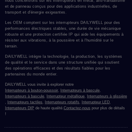
nous concentrons sur les interrupteurs en métal, anti-vandalisme
et de panneau conçus pour des applications industrielles, de
transport et d'énergie exigeantes.
Les OEM comptent sur les interrupteurs DAILYWELL pour des
performances électriques stables, une durée de vie mécanique
robuste et une protection certifiée IP qui aide les équipements à
résister aux vibrations, à la poussière et à l'humidité sur le
terrain.
DAILYWELL intègre la technologie, la production, les systèmes
de qualité et le service dans une structure unifiée qui soutient
des opérations efficaces et des résultats fiables pour les
partenaires du monde entier.
DAILYWELL vous invite à explorer notre
Interrupteurs à bouton-poussoir
,
Interrupteurs à bascule
,
Interrupteurs à bascule
,
Interrupteur métallique
,
Interrupteurs à glissière
,
Interrupteurs tactiles
,
Interrupteurs rotatifs
,
Interrupteur LED
,
Interrupteurs DIP
de haute qualité.
Contactez-nous
pour plus de détails
!