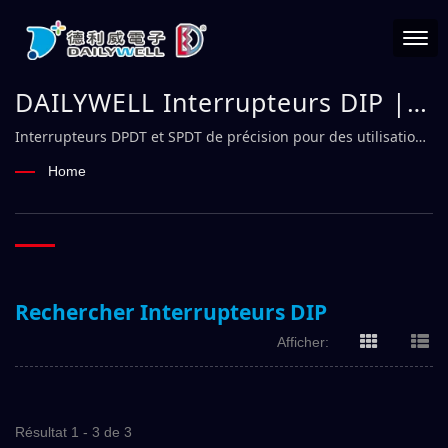
DAILYWELL Interrupteurs DIP |
Fabricant de commutateurs
Interrupteurs DPDT et SPDT de précision pour des utilisations
exigeantes – DAILYWELL
électromécaniques de confiance
Home
– DAILYWELL
Rechercher Interrupteurs DIP
Afficher:
Résultat 1 - 3 de 3