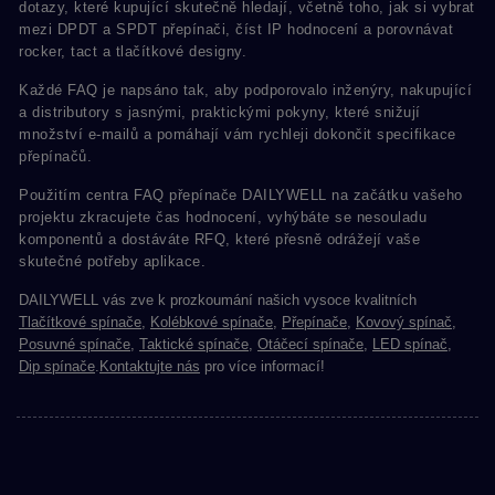
dotazy, které kupující skutečně hledají, včetně toho, jak si vybrat
mezi DPDT a SPDT přepínači, číst IP hodnocení a porovnávat
rocker, tact a tlačítkové designy.
Každé FAQ je napsáno tak, aby podporovalo inženýry, nakupující
a distributory s jasnými, praktickými pokyny, které snižují
množství e-mailů a pomáhají vám rychleji dokončit specifikace
přepínačů.
Použitím centra FAQ přepínače DAILYWELL na začátku vašeho
projektu zkracujete čas hodnocení, vyhýbáte se nesouladu
komponentů a dostáváte RFQ, které přesně odrážejí vaše
skutečné potřeby aplikace.
DAILYWELL vás zve k prozkoumání našich vysoce kvalitních
Tlačítkové spínače
,
Kolébkové spínače
,
Přepínače
,
Kovový spínač
,
Posuvné spínače
,
Taktické spínače
,
Otáčecí spínače
,
LED spínač
,
Dip spínače
.
Kontaktujte nás
pro více informací!