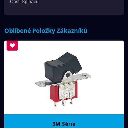
Části Spínačů
Oblíbené Položky Zákazníků
3M Série