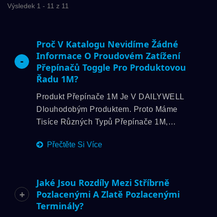
Výsledek 1 - 11 z 11
Proč V Katalogu Nevidíme Žádné
Informace O Proudovém Zatížení
Přepínačů Toggle Pro Produktovou
Řadu 1M?
Produkt Přepínače 1M Je V DAILYWELL
Dlouhodobým Produktem. Proto Máme
Tisíce Různých Typů Přepínače 1M,
Včetně Aktuátoru, Pouzdra, Skříně,
Přečtěte Si Více
Terminálu, Podpory Přepínače A Dalších.
Pro...
Jaké Jsou Rozdíly Mezi Stříbrně
Pozlacenými A Zlatě Pozlacenými
Terminály?