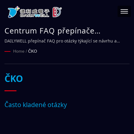
Centrum FAQ přepínače
DAILYWELL
DAILYWELL přepínač FAQ pro otázky týkající se návrhu a
zdrojování v reálném světě
Home
/
ČKO
ČKO
Často kladené otázky