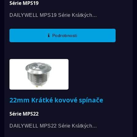
Série MPS19
DAILYWELL MPS19 Série Krátkých
Osvětlených Protivandalových Spínačů
Nabízí Dlouhou Životnost, Mechanickou
Podrobnosti
Životnost Až 1 000 000 Cyklů A Elektrickou...
22mm Krátké kovové spínače
Série MPS22
DAILYWELL MPS22 Série Krátkých
Osvětlených Protivandalových Spínačů