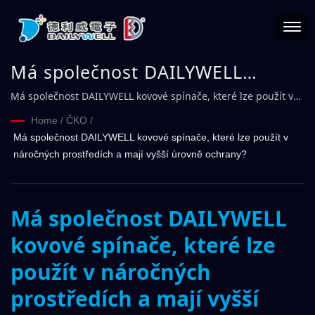
Má společnost DAILYWELL
kovové spínače, které lze použít
Má společnost DAILYWELL kovové spínače, které lze použít v
náročných prostředích a mají vyšší úrovně ochrany?
v náročných prostředích a mají
Home
/
ČKO
/
Má společnost DAILYWELL kovové spínače, které lze použít v
vyšší úrovně ochrany?
náročných prostředích a mají vyšší úrovně ochrany?
Má společnost DAILYWELL
kovové spínače, které lze
použít v náročných
prostředích a mají vyšší