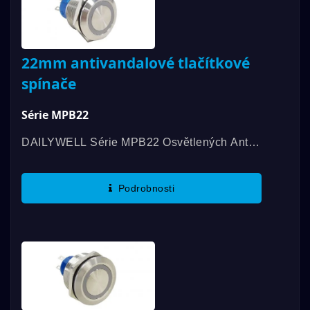
22mm antivandalové tlačítkové
spínače
Série MPB22
DAILYWELL Série MPB22 Osvětlených Anti-
Vandal Spínačů Je Certifikována UL, Nabízí
Hodnocení 3A/250VAC; 3A/28VDC. Tyto
Podrobnosti
Spínače Splňují Standardy...