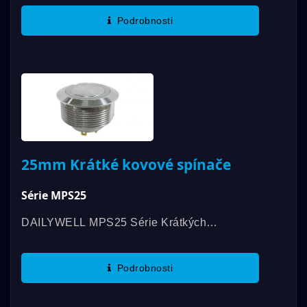
Nabízí Dlouhou Životnost, Mechanickou
Podrobnosti
Životnost Až 1 000 000 Cyklů A Elektrickou...
25mm Krátké kovové spínače
Série MPS25
DAILYWELL MPS25 Série Krátkých
Osvětlených Protivandalových Spínačů
Nabízí Dlouhou Životnost, Mechanickou
Podrobnosti
Životnost Až 1 000 000 Cyklů A Elektrickou...