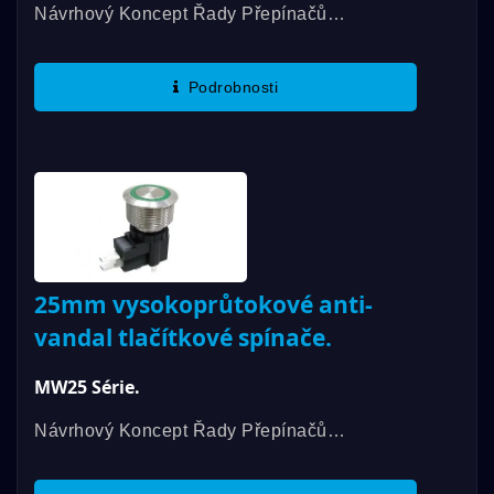
Návrhový Koncept Řady Přepínačů
DAILYWELL MW (vysokoproudový
Protivandalový Přepínač) Vychází Z Řady
Podrobnosti
Protivandalových Přepínačů DAILYWELL...
25mm vysokoprůtokové anti-
vandal tlačítkové spínače.
MW25 Série.
Návrhový Koncept Řady Přepínačů
DAILYWELL MW (vysokoproudový
Protivandalový Přepínač) Vychází Z Řady