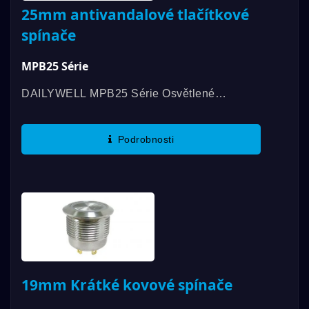
25mm antivandalové tlačítkové
spínače
MPB25 Série
DAILYWELL MPB25 Série Osvětlené
Antivandalové Spínače Jsou Certifikovány
UL, Nabízejí Hodnocení 3A/250VAC;
Podrobnosti
3A/28VDC. Mezi Charakteristické Rysy...
19mm Krátké kovové spínače