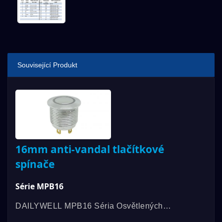
Související Produkt
16mm anti-vandal tlačítkové
spínače
Série MPB16
DAILYWELL MPB16 Séria Osvětlených
Protivandalových Spínačů Nabízí Dlouhou