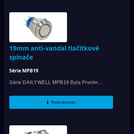
19mm anti-vandal tlačítkové
spínače
Série MPB19
Série DAILYWELL MPB19 Byla Prvním
Antivandalovým Spínačem, Který Získal
Certifikaci UL A Nabízí Hodnocení
Podrobnosti
3A/250VAC; 3A/28VDC. Další Funkce...