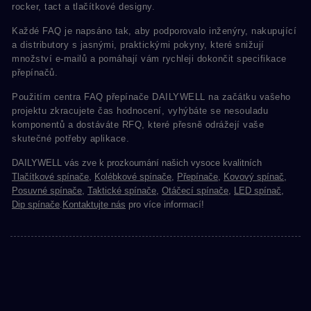
rocker, tact a tlačítkové designy.
Každé FAQ je napsáno tak, aby podporovalo inženýry, nakupující
a distributory s jasnými, praktickými pokyny, které snižují
množství e-mailů a pomáhají vám rychleji dokončit specifikace
přepínačů.
Použitím centra FAQ přepínače DAILYWELL na začátku vašeho
projektu zkracujete čas hodnocení, vyhýbáte se nesouladu
komponentů a dostáváte RFQ, které přesně odrážejí vaše
skutečné potřeby aplikace.
DAILYWELL vás zve k prozkoumání našich vysoce kvalitních
Tlačítkové spínače
,
Kolébkové spínače
,
Přepínače
,
Kovový spínač
,
Posuvné spínače
,
Taktické spínače
,
Otáčecí spínače
,
LED spínač
,
Dip spínače
.
Kontaktujte nás
pro více informací!