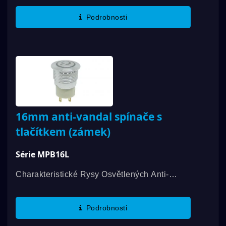
Životnost, Odolnost Proti Vodě S Hodnocením
Podrobnosti
IP67 A Osvětlení Prstence...
16mm anti-vandal spínače s
tlačítkem (zámek)
Série MPB16L
Charakteristické Rysy Osvětlených Anti-
Vandal Spínačů Série MPB16L Jsou Design
Plochého LED, Rozpoznatelný LED Terminál,
Podrobnosti
2 LED Funkce Přepínání...