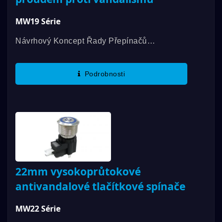
MW19 Série
Návrhový Koncept Řady Přepínačů
DAILYWELL MW (vysokoproudový
Protivandalový Přepínač) Vychází Z Řady
Podrobnosti
Protivandalových Přepínačů DAILYWELL...
22mm vysokoprůtokové
antivandalové tlačítkové spínače
MW22 Série