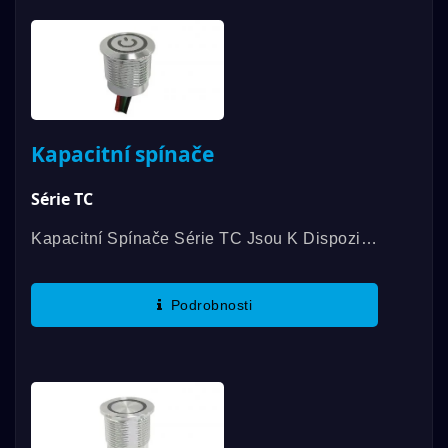
Kapacitní spínače
Série TC
Kapacitní Spínače Série TC Jsou K Dispozici
S Průměrem 16mm, 19mm A 22mm A
Provozním Teplotním Rozsahem Mezi -20℃ A
Podrobnosti
65℃. Mezi Charakteristické...