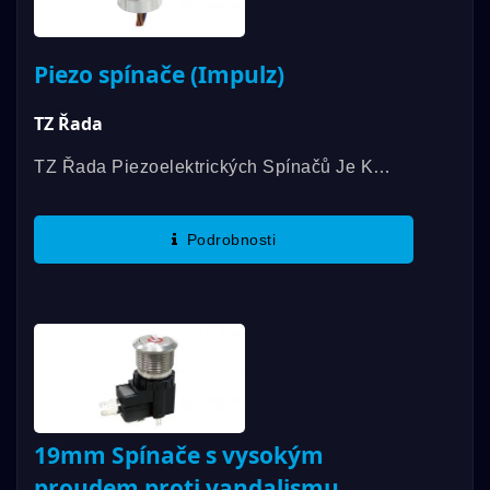
Piezo spínače (Impulz)
TZ Řada
TZ Řada Piezoelektrických Spínačů Je K
Dispozici S Průměrem 16 Mm, 19 Mm A 22
Mm A Provozní Teplotní Rozsah Mezi -20℃ A
Podrobnosti
65℃. Výrazné Vlastnosti...
19mm Spínače s vysokým
proudem proti vandalismu