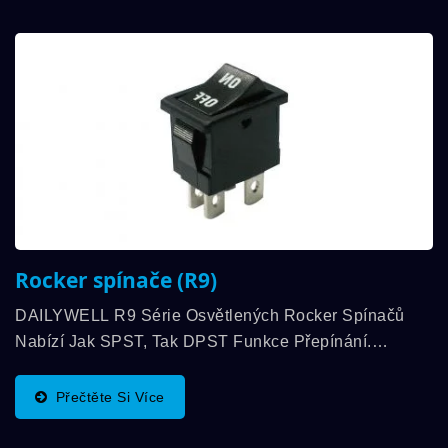
Rocker spínače (R9)
DAILYWELL R9 Série Osvětlených Rocker Spínačů
Nabízí Jak SPST, Tak DPST Funkce Přepínání.
Fyzikální Rozměr Je 13mm*19mm A Jmenovitý Proud
Až 6A 250VAC A 9A 125VAC A Teplotní Rozsah
Přečtěte Si Více
Skladování...