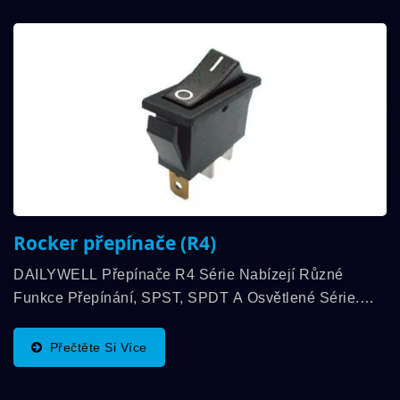
Rocker přepínače (R4)
DAILYWELL Přepínače R4 Série Nabízejí Různé
Funkce Přepínání, SPST, SPDT A Osvětlené Série.
Fyzikální Rozměr Je 11mm*30mm A Kontaktní Zatížení
Až 16A(1hp) 250VAC, 20A(3/4hp) 125VAC...
Přečtěte Si Více