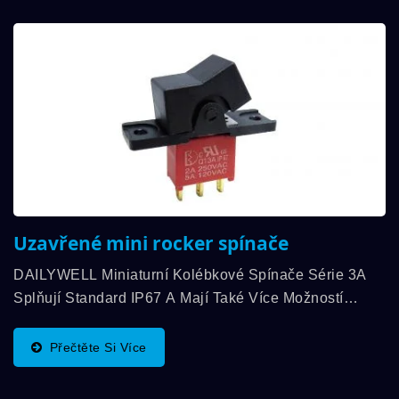
Uzavřené mini rocker spínače
DAILYWELL Miniaturní Kolébkové Spínače Série 3A
Splňují Standard IP67 A Mají Také Více Možností
Připojení. Nabízíme Různé Funkce Spínání, SPDT,
DPDT, 3PDT A Jmenovitý Proud Až 5A. Provozní...
Přečtěte Si Více