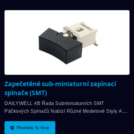
Zapečetěné sub-miniaturní zapínací
spínače (SMT)
DAILYWELL 4B Řada Subminiaturních SMT
Páčkových Spínačů Nabízí Různé Modelové Styly A
Možnosti Aktuátorů, Stejně Jako Kontaktní Hodnocení
Až 3A. Teplotní Rozsah Provozu Je Mezi -30℃...
Přečtěte Si Více