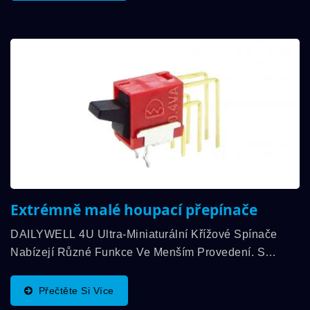
Extrémně malé houpací přepínače
DAILYWELL 4U Ultra-Miniaturální Křížové Spínače
Nabízejí Různé Funkce Ve Menším Provedení. S
Dvojitým Obvodem Můžete Vybrat Mezi Pravým Úhlem,
Svislým Nebo Svislým Pravým Úhlem...
Přečtěte Si Více