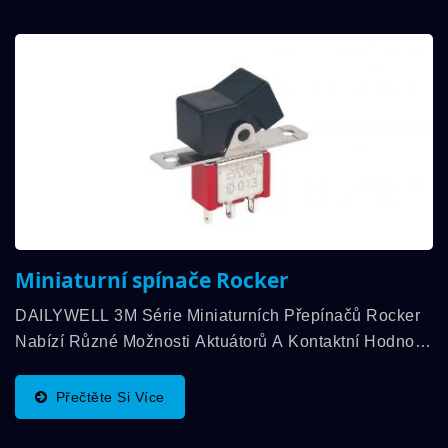
Miniaturní spínače Rocker
DAILYWELL 3M Série Miniaturních Přepínačů Rocker
Nabízí Různé Možnosti Aktuátorů A Kontaktní Hodnoty
Až 5A. Tyto Přepínače Rocker Nabízejí Různé Funkce
Přepínání, SPDT, DPDT,...
Přečtěte Si Více