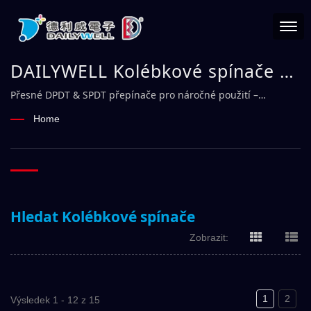
DAILYWELL Kolébkové spínače |
Důvěryhodný výrobce
Přesné DPDT & SPDT přepínače pro náročné použití –
DAILYWELL
elektromagnetických spínačů –
Home
DAILYWELL
Hledat Kolébkové spínače
Zobrazit:
1
2
Výsledek 1 - 12 z 15