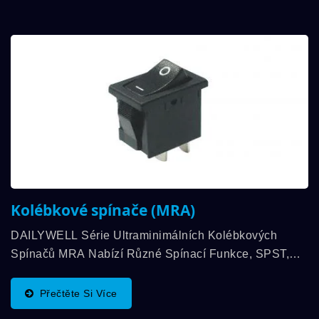
Kolébkové spínače (MRA)
DAILYWELL Série Ultraminimálních Kolébkových
Spínačů MRA Nabízí Různé Spínací Funkce, SPST,
SPDT A Pravý Úhel. Fyzická Rozměr Je 9mm*14mm A
Jmenovitý Proud Až 3A/250 VAC. DAILYWELL...
Přečtěte Si Více