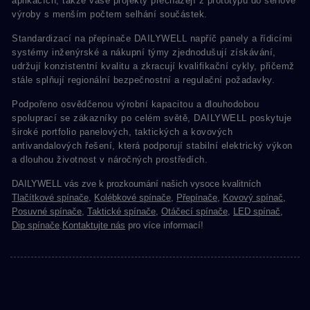
aplikacích, takže vaše projekty přecházejí z prototypu do sériové
výroby s menším počtem selhání součástek.
Standardizací na přepínače DAILYWELL napříč panely a řídicími
systémy inženýrské a nákupní týmy zjednodušují získávání,
udržují konzistentní kvalitu a zkracují kvalifikační cykly, přičemž
stále splňují regionální bezpečnostní a regulační požadavky.
Podpořeno osvědčenou výrobní kapacitou a dlouhodobou
spoluprací se zákazníky po celém světě, DAILYWELL poskytuje
široké portfolio panelových, taktických a kovových
antivandalových řešení, která podporují stabilní elektrický výkon
a dlouhou životnost v náročných prostředích.
DAILYWELL vás zve k prozkoumání našich vysoce kvalitních
Tlačítkové spínače
,
Kolébkové spínače
,
Přepínače
,
Kovový spínač
,
Posuvné spínače
,
Taktické spínače
,
Otáčecí spínače
,
LED spínač
,
Dip spínače
.
Kontaktujte nás
pro více informací!