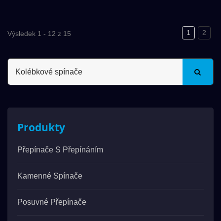
1
2
Výsledek 1 - 12 z 15
Produkty
Přepínače S Přepínáním
Kamenné Spínače
Posuvné Přepínače