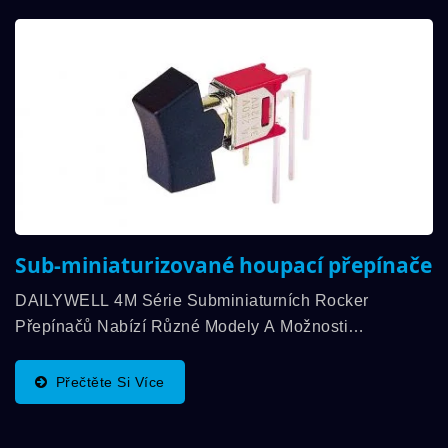
Sub-miniaturizované houpací přepínače
DAILYWELL 4M Série Subminiaturních Rocker
Přepínačů Nabízí Různé Modely A Možnosti
Aktivačních Prvků. Také Dostupné V Různých
Přepínacích Funkcích, SPDT, DPDT A S Kontaktním
Přečtěte Si Více
Zatížením...