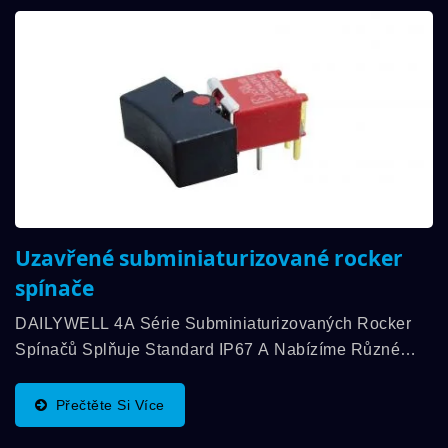
Uzavřené subminiaturizované rocker
spínače
DAILYWELL 4A Série Subminiaturizovaných Rocker
Spínačů Splňuje Standard IP67 A Nabízíme Různé
Funkce Přepínání, SPDT, DPDT, Také Hodnocení
Kontaktu Až 3A. Rozsah Pracovních Teplot Mezi...
Přečtěte Si Více