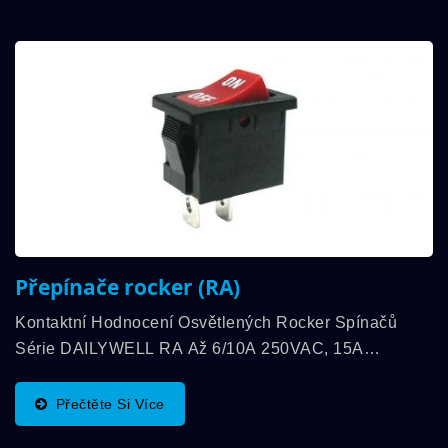
Přepínače rocker (RA)
Kontaktní Hodnocení Osvětlených Rocker Spínačů
Série DAILYWELL RA Až 6/10A 250VAC, 15A
125VAC. Fyzikální Rozměr Je 13mm*19mm A Jsou K
Dispozici Funkce SPST, SPDT. Teplotní Rozsah
Přečtěte Si Více
Skladování...