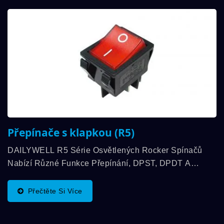
Přepínače s klapkou (R5)
DAILYWELL R5 Série Osvětlených Rocker Spínačů
Nabízí Různé Funkce Přepínání, DPST, DPDT A
Osvětlenou Sérii. Fyzikální Rozměr Je 22mm*30mm A
Kontaktní Hodnocení Až 16A(1hp) 250VAC,...
Přečtěte Si Více