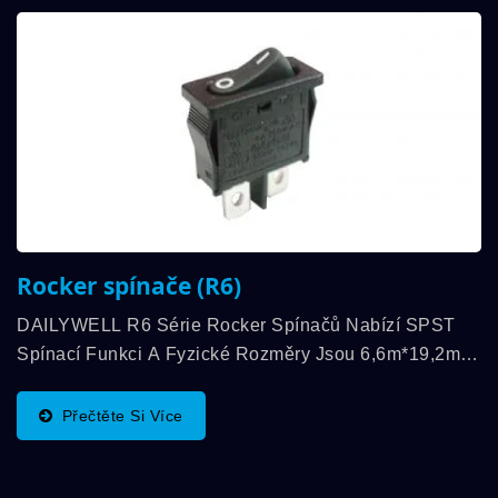
Rocker spínače (R6)
DAILYWELL R6 Série Rocker Spínačů Nabízí SPST
Spínací Funkci A Fyzické Rozměry Jsou 6,6m*19,2mm.
Kromě Toho Je Kontaktní Hodnocení Až 6A 250VAC,
10A 125VAC A Teplotní Rozsah Skladování...
Přečtěte Si Více