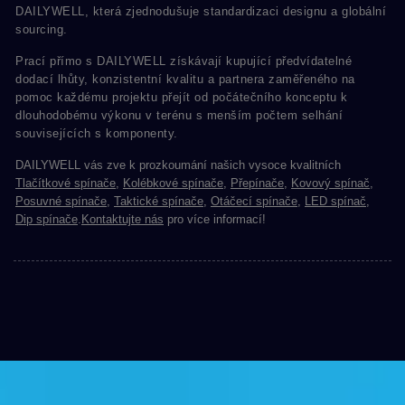
DAILYWELL, která zjednodušuje standardizaci designu a globální
sourcing.
Prací přímo s DAILYWELL získávají kupující předvídatelné
dodací lhůty, konzistentní kvalitu a partnera zaměřeného na
pomoc každému projektu přejít od počátečního konceptu k
dlouhodobému výkonu v terénu s menším počtem selhání
souvisejících s komponenty.
DAILYWELL vás zve k prozkoumání našich vysoce kvalitních
Tlačítkové spínače
,
Kolébkové spínače
,
Přepínače
,
Kovový spínač
,
Posuvné spínače
,
Taktické spínače
,
Otáčecí spínače
,
LED spínač
,
Dip spínače
.
Kontaktujte nás
pro více informací!