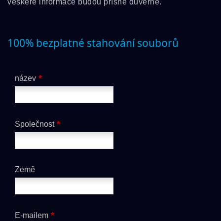
veškeré informace budou přísně důvěrné.
100% bezplatné stahování souborů
*
název
*
Společnost
Země
*
E-mailem