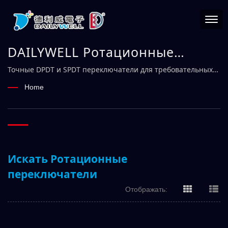
DAILYWELL Ротационные
переключатели | Надежный
Точные DPDT и SPDT переключатели для требовательных
условий – DAILYWELL
производитель
Home
электромеханических
переключателей – DAILYWELL
Искать Ротационные
переключатели
Отображать: