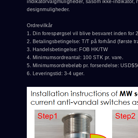
indikatorvalgmuligheder, såsom ikke-indikator, 
designmuligheder.
Ordrevilkår
1. Din forespørgsel vil blive besvaret inden for 2
2. Betalingsbetingelse: T/T på forhånd (første t
3. Handelsbetingelse: FOB HK/TW
4. Minimumsordreantal: 100 STK pr. vare.
5. Minimumsordrebeløb pr. forsendelse: USD$5
6. Leveringstid: 3-4 uger.