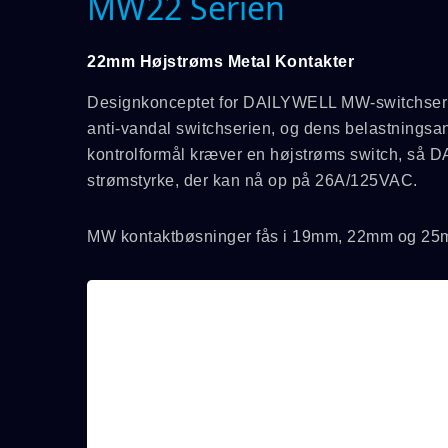
MW22 Serien
22mm Højstrøms Metal Kontakter
Designkonceptet for DAILYWELL MW-switchseri
anti-vandal switchserien, og dens belastningsan
kontrolformål kræver en højstrøms switch, så 
strømstyrke, der kan nå op på 26A/125VAC.
MW kontaktbøsninger fås i 19mm, 22mm og 25m