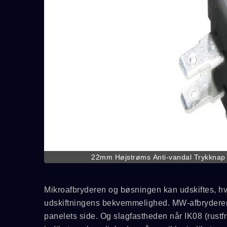
22mm Højstrøms Anti-vandal Trykknap 
Mikroafbryderen og bøsningen kan udskiftes, hv
udskiftningens bekvemmelighed. MW-afbryderen 
panelets side. Og slagfastheden når IK08 (rustfr