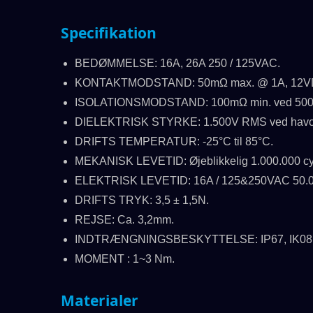
Specifikation
BEDØMMELSE: 16A, 26A 250 / 125VAC.
KONTAKTMODSTAND: 50mΩ max. @ 1A, 12VDC
ISOLATIONSMODSTAND: 100mΩ min. ved 50
DIELEKTRISK STYRKE: 1.500V RMS ved havov
DRIFTS TEMPERATUR: -25°C til 85°C.
MEKANISK LEVETID: Øjeblikkelig 1.000.000 cyk
ELEKTRISK LEVETID: 16A / 125&250VAC 50.
DRIFTS TRYK: 3,5 ± 1,5N.
REJSE: Ca. 3,2mm.
INDTRÆNGNINGSBESKYTTELSE: IP67, IK08 (rust
MOMENT : 1~3 Nm.
Materialer