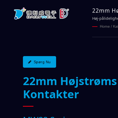
22mm Høj
DAILYWE
Høj-pålidelig
Home
/
Ka
Spørg Nu
22mm Højstrøms 
Kontakter