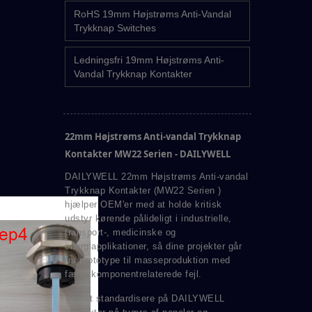
RoHS 19mm Højstrøms Anti-Vandal
Trykknap Switches
Ledningsfri 19mm Højstrøms Anti-
Vandal Trykknap Kontakter
22mm Højstrøms Anti-vandal Trykknap
Kontakter MW22 Serien - DAILYWELL
DAILYWELL 22mm Højstrøms Anti-vandal
Trykknap Kontakter (MW22 Serien )
hjælper OEM'er med at holde kritisk
udstyr kørende pålideligt i industrielle,
transport-, medicinske og
energiapplikationer, så dine projekter går
fra prototype til masseproduktion med
færre komponentrelaterede fejl.
Ved at standardisere på DAILYWELL