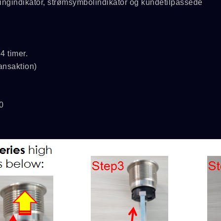
ringindikator, strømsymbolindikator og kundetilpassede
4 timer.
ransaktion)
0