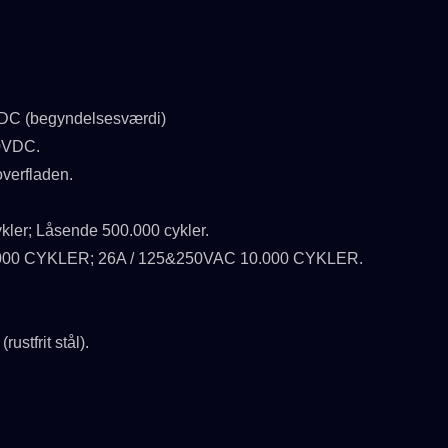
 (begyndelsesværdi)
0VDC.
erfladen.
ler; Låsende 500.000 cykler.
000 CYKLER; 26A / 125&250VAC 10.000 CYKLER.
frit stål).