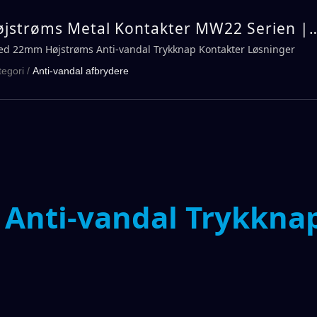
strøms Metal Kontakter MW22 Serien |
LL
hed 22mm Højstrøms Anti-vandal Trykknap Kontakter Løsninger
tegori
/
Anti-vandal afbrydere
Anti-vandal Trykkna