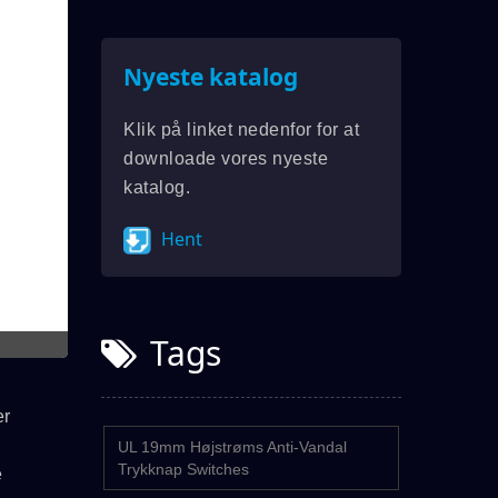
Nyeste katalog
Klik på linket nedenfor for at
downloade vores nyeste
katalog.
Hent
22mm Højstrø
Tags
er
UL 19mm Højstrøms Anti-Vandal
Trykknap Switches
e