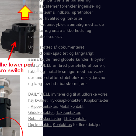
kontakter på tværs af paneler og
kontrolsystemer forenkler ingeniør- og
indkøbsteams indkøb, opretholder
ensartet kvalitet og forkorter
kvalifikationscykler, samtidig med at de
opfylder regionale sikkerheds- og
overholdelseskrav.
Understøttet af dokumenteret
produktionskapacitet og langvarigt
samarbejde med globale kunder, tilbyder
DAILYWELL en bred portefølje af panel-,
taktil- og metal-løsninger mod hærværk,
der understøtter stabil elektrisk ydeevne
og lang levetid i barske miljøer.
DAILYWELL inviterer dig til at udforske vores
høj kvalitet
Trykknapkontakter
,
Kippkontakter
,
Vippekontakter
,
Metal kontakt
,
Glidekontakter
,
Taktkontakter
,
Rotationskontakter
,
LED-kontakt
,
Dip-kontakter
.
Kontakt os
for flere detaljer!