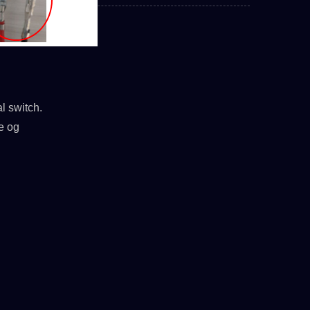
l switch.
e og