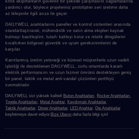
kritik ekipmanların güvenilir bir şekilde çalışmasını sağlamalarına
yardımcı olur, böylece projeleriniz prototipten seri üretime daha
az bileşenle ilgili arıza ile geçer.
DAILYWELL anahtarlarını paneller ve kontrol sistemleri arasında
standartlaştırarak, mühendislik ve satın alma ekipleri kaynak
bulmayı basitleştirir, tutarlı kaliteyi korur ve nitelik döngülerini
kısaltırken bölgesel güvenlik ve uyum gereksinimlerini de
karşılar.
Kanıtlanmış üretim yeteneği ve küresel müşterilerle uzun vadeli
işbirliği ile desteklenen DAILYWELL, zorlu ortamlarda kararlı
elektrik performansını ve uzun hizmet ömrünü destekleyen geniş
bir panel, taktik ve metal anti-vandal çözümleri portföyü
sunmaktadır.
DAILYWELL sizi yüksek kaliteli
Buton Anahtarları
,
Rocker Anahtarları
,
Toggle Anahtarları
,
Metal Anahtar
,
Kaydırmalı Anahtarlar
,
Taktik Anahtarlar
,
Döner Anahtarlar
,
LED Anahtar
,
Dip Anahtarlar
keşfetmeye davet ediyor.
Bize Ulaşın
daha fazla bilgi için!