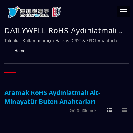
DAILYWELL RoHS Aydınlatmalı
Alt-Minayatür Buton Anahtarları
Talepkar Kullanımlar için Hassas DPDT & SPDT Anahtarlar –
DAILYWELL
| Güvenilir Elektromekanik
Home
Anahtar Üreticisi – DAILYWELL
Aramak RoHS Aydınlatmalı Alt-
Minayatür Buton Anahtarları
Görüntülemek: