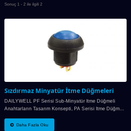
Sonuç 1 - 2 ile ilgili 2
Sızdırmaz Minyatür İtme Düğmeleri
DAILYWELL PF Serisi Sub-Minyatür Itme Düğmeli
Anahtarların Tasarım Konsepti, PA Serisi Itme Düğmeli
Anahtarlarından Gelmektedir. SPST Işlevinde
Mevcuttur, Yakın Gelecekte Kapak Ve Oymalı Desen...
Daha Fazla Oku