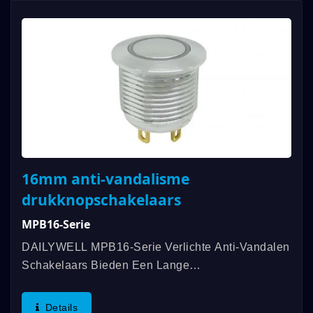
16mm anti-vandalisme
drukknopschakelaars
MPB16-Serie
DAILYWELL MPB16-Serie Verlichte Anti-Vandalen
Schakelaars Bieden Een Lange
Levensverwachting, Waterbestendigheid Tot IP67-
Classificatie En Ring- Of
Details