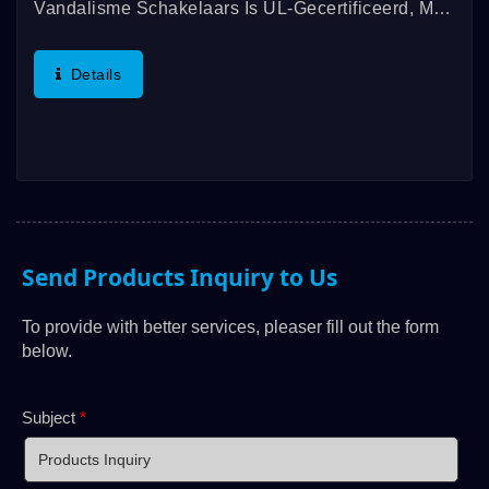
Vandalisme Schakelaars Is UL-Gecertificeerd, Met
Een Beoordeling Van 3A/250VAC; 3A/28VDC.
Deze Schakelaars Voldoen Aan De IP67-Normen
Details
En Hebben Een Lange Levensduur...