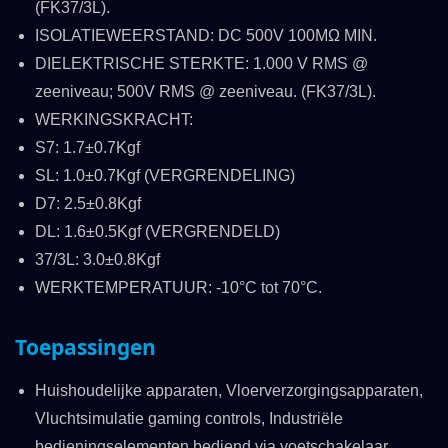
(FK37/3L).
ISOLATIEWEERSTAND: DC 500V 100MΩ MIN.
DIELEKTRISCHE STERKTE: 1.000 V RMS @
zeeniveau; 500V RMS @ zeeniveau. (FK37/3L).
WERKINGSKRACHT:
S7: 1.7±0.7Kgf
SL: 1.0±0.7Kgf (VERGRENDELING)
D7: 2.5±0.8Kgf
DL: 1.6±0.5Kgf (VERGRENDELD)
37/3L: 3.0±0.8Kgf
WERKTEMPERATUUR: -10°C tot 70°C.
Toepassingen
Huishoudelijke apparaten, Vloerverzorgingsapparaten,
Vluchtsimulatie gaming controls, Industriële
bedieningselementen bediend via voetschakelaar,