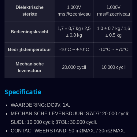
Diëlektrische
1.000V
1.000V
sterkte
rms@zeeniveau
rms@zeeniveau
1,7 ± 0,7 kg / 2,5
1,0 ± 0,7 kg / 1,6
Bedieningskracht
± 0,8 kg
± 0,5 kg
Bedrijfstemperatuur
-10°C ~ +70°C
-10°C ~ +70°C
Mechanische
20.000 cycli
10.000 cycli
levensduur
Specificatie
WAARDERING: DC9V, 1A.
MECHANISCHE LEVENSDUUR: S7/D7: 20.000 cycli;
SL/DL: 10.000 cycli; 37/3L: 30.000 cycli.
CONTACTWEERSTAND: 50 mΩMAX. / 30mΩ MAX.