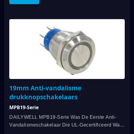
Stroomsymboolverlichting. DAILYWELL MPB16-
Serie Anti-Vandalen...
19mm Anti-vandalisme
drukknopschakelaars
MPB19-Serie
DAILYWELL MPB19-Serie Was De Eerste Anti-
Vandalismeschakelaar Die UL-Gecertificeerd Was,
Met Een Rating Van 3A/250VAC; 3A/28VDC. Extra