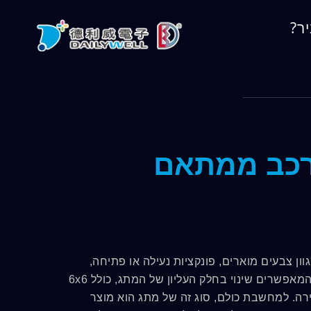
גי סדרת PSD, מורכב ממתאם
גי דחיפה PSD של חברת DAILYWELL, כוללת מגוון צבעים מוארים, פונקציות נעילה או פתיחה,
המאפיין המרכזי הוא התאמה למגוון סוגים של כיפות, עם מתאמים שונים, המאפשרים שינוי בחלק העליון של המתג, כולל 6x6
של גובה לבחירה. למחשבת כולם, סוג זה של מתג הוא מוצר