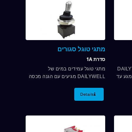
מתגי טוגל סגורים
סדרת 1A
סדרת DAILYWELL
מתגי טוגל עמידים במים של
IP, ודירוג מגע עד
DAILYWELL מגיעים עם הגנה מכסה
 חיבור,
גומי, ודירוג מגע של עד 0.4VA, ואנחנו
מספקים מגוון פונקציות מתג
Details
ללקוחות....