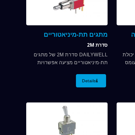
ה
מתגים תת-מיניאטוריים
סדרת 2M
יכולת
DAILYWELL סדרת 2M של מתגים
עומס
תת-מיניאטוריים מציעה אפשרויות
יה המקורית
SPDT ו-DPDT, כולל מספר אפשרויות
לפעולה, גימור וסיומת, ודירוג מגע...
Details