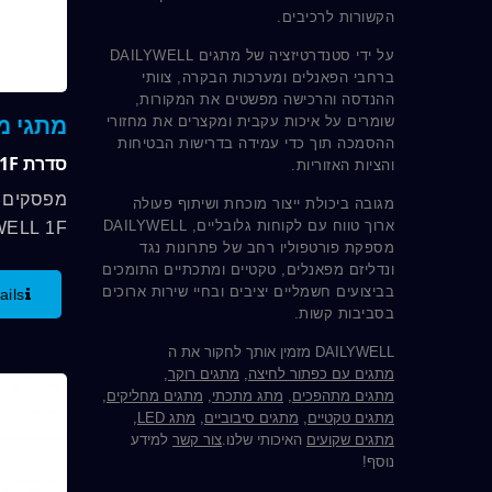
הקשורות לרכיבים.
על ידי סטנדרטיזציה של מתגים DAILYWELL
ברחבי הפאנלים ומערכות הבקרה, צוותי
ההנדסה והרכישה מפשטים את המקורות,
מתגי מ
שומרים על איכות עקבית ומקצרים את מחזורי
ההסמכה תוך כדי עמידה בדרישות הבטיחות
סדרת 1F
והציות האזוריות.
מפסקים 
מגובה ביכולת ייצור מוכחת ושיתוף פעולה
ארוך טווח עם לקוחות גלובליים, DAILYWELL
מספקת פורטפוליו רחב של פתרונות נגד
PDT
ונדליזם מפאנלים, טקטיים ומתכתיים התומכים
בביצועים חשמליים יציבים ובחיי שירות ארוכים
ails
בסביבות קשות.
ועמידות..
DAILYWELL מזמין אותך לחקור את ה
מתגים עם כפתור לחיצה
,
מתגים רוקר
,
מתגים מתהפכים
,
מתג מתכתי
,
מתגים מחליקים
,
מתגים טקטיים
,
מתגים סיבוביים
,
מתג LED
,
מתגים שקועים
האיכותי שלנו.
צור קשר
למידע
נוסף!