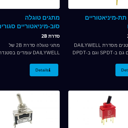
תת-מיניאטוריים
מתגים טוגלה
סוב-מיניאטוריים סגורי
סדרת 2B
מתגים קטנים מסדרת DAILYWELL
מתגי טוגלה סדרת 2B של
2A זמינים גם ב-SPDT וגם ב-DPDT
עם אטימה ל-IP67, ודירוג מגע עד 3A.
מתג SMD סוב-מיניאטורי המ
טווח הטמפרטורות לפעולה בין -40℃
פונקציות מתג. טווח הטמפרטו
Details
Det
לפעולה...