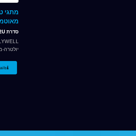
מתגי טו
מאוטמי
סדרת 2U
יולטרה-מי
פונקציות 
עד 0.4VA. עם התקנת PCB ימינה...
ails