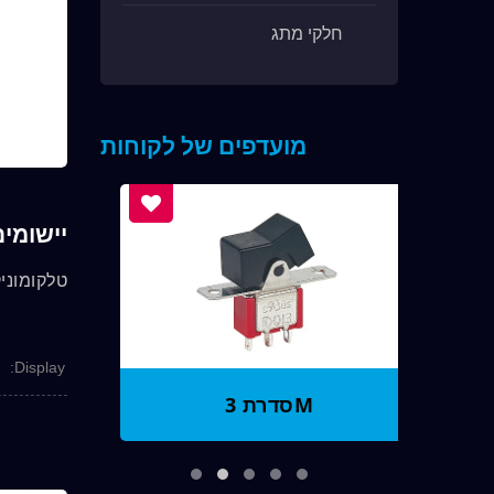
חלקי מתג
מועדפים של לקוחות
יישומים
טלקומוניק
Display:
סדרת 3M