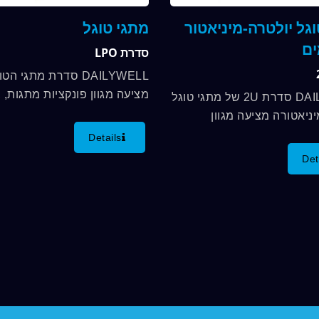
גל יולטרה-מיניאטור
מתגי טוגל
ם
סדרת LPO
מ
DAILYWELL סדרת 2U של מתגי טוגל
SPDT, DPST, DPDT
ניאטורה מציעה מגוון
בגודל קטן יותר, ודירוג מגע
Details
ו-20A/125VAC זמינות.
Det
DAILYWELL...