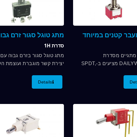
עבר קטנים במיוחד
מתג טוגל סגור זרם גבו
סדרת 1H
מתגיים מסדרת
מתג טוגל סגור בזרם גבוה עם 
DAILYWELL 1F מציעים ב-SPDT,
יצירת קשר מוגברת ועוצמת ה
D ובמפרטים אחרים, דירוג מגע
החזקה של 12A. הטכנולוג
של עד 6A/125VAC; 3A/250VAC;
של מילוי הידית הרועדת...
Details
Det
3A/30VDC, ועומדים בתקן IP67
.