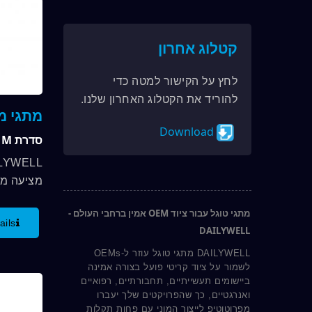
קטלוג אחרון
לחץ על הקישור למטה כדי
להוריד את הקטלוג האחרון שלנו.
מתגי מ
Download
סדרת 1M
מתגי טוגל עבור ציוד OEM אמין ברחבי העולם -
ails
DAILYWELL
RoHS. טווח טמפרטורת...
DAILYWELL מתגי טוגל עוזר ל-OEMs
לשמור על ציוד קריטי פועל בצורה אמינה
ביישומים תעשייתיים, תחבורתיים, רפואיים
ואנרגטיים, כך שהפרויקטים שלך יעברו
מפרוטוטיפ לייצור המוני עם פחות תקלות