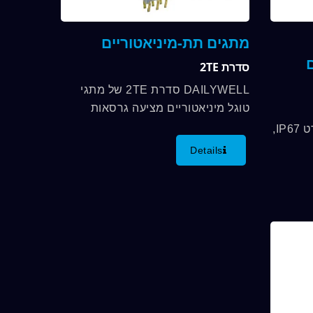
מתגים תת-מיניאטוריים
ם
סדרת 2TE
DAILYWELL סדרת 2TE של מתגי
טוגל מיניאטוריים מציעה גרסאות
SPDT ו-DPDT ומאוטות לתקני IP67.
DAILYWELL עומדים בסטנדרט IP67,
מתגים אלו מגיעים עם מגוון פונקציות...
ציע מגוון
Details
רות