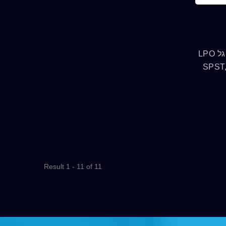
DAILYWELL סדרת מתגי הטוגל LPO
ציעה מגוון פונקציות מתגות, SPST,
, ושני דרגות קשר
של 10A/250VAC, 15A/125VAC
Result 1 - 11 of 11