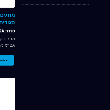
מתגים 
סגורים
סדרת 2A
ails
ל-85℃. יישומים...