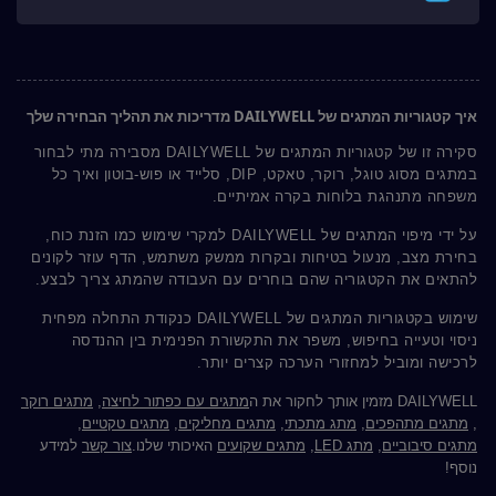
איך קטגוריות המתגים של DAILYWELL מדריכות את תהליך הבחירה שלך
סקירה זו של קטגוריות המתגים של DAILYWELL מסבירה מתי לבחור
במתגים מסוג טוגל, רוקר, טאקט, DIP, סלייד או פוש-בוטון ואיך כל
משפחה מתנהגת בלוחות בקרה אמיתיים.
על ידי מיפוי המתגים של DAILYWELL למקרי שימוש כמו הזנת כוח,
בחירת מצב, מנעול בטיחות ובקרות ממשק משתמש, הדף עוזר לקונים
להתאים את הקטגוריה שהם בוחרים עם העבודה שהמתג צריך לבצע.
שימוש בקטגוריות המתגים של DAILYWELL כנקודת התחלה מפחית
ניסוי וטעייה בחיפוש, משפר את התקשורת הפנימית בין ההנדסה
לרכישה ומוביל למחזורי הערכה קצרים יותר.
DAILYWELL מזמין אותך לחקור את ה
מתגים עם כפתור לחיצה
,
מתגים רוקר
,
מתגים מתהפכים
,
מתג מתכתי
,
מתגים מחליקים
,
מתגים טקטיים
,
מתגים סיבוביים
,
מתג LED
,
מתגים שקועים
האיכותי שלנו.
צור קשר
למידע
נוסף!