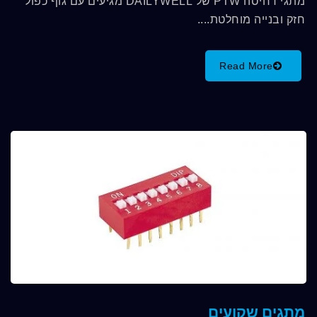
מתגי דחיסה PTW של DAILYWELL מגיעים עם גוף כפול
חזק ובנייה מוחלטת....
Read More
מתגים שקועים