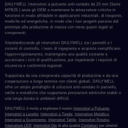
DAILYWELL Interruttori a pulsante anti-vandalo da 25 mm (Serie
MPB25 ) aiuta gli OEM a mantenere le attrezzature critiche in
funzione in modo affidabile in applicazioni industriali, di trasporto,
mediche ed energetiche, in modo che i tuoi progetti passino dal
prototipo alla produzione di massa con meno guasti legati ai
componenti.
Standardizzando gli interruttori DAILYWELL tra i pannelli e i
sistemi di controllo, i team di ingegneria e acquisto semplificano
l'approvvigionamento, mantengono una qualità costante e
accorciano i cicli di qualificazione, pur rispettando i requisiti di
sicurezza e conformità regionali.
Supportata da una comprovata capacità di produzione e da una
cooperazione a lungo termine con clienti globali, DAILYWELL
offre un ampio portafoglio di soluzioni anti-vandalo in pannello,
tattile e metalliche che supportano prestazioni elettriche stabili e
una lunga durata in ambienti difficili.
DAILYWELL ti invita a esplorare il nostro
Interruttori a Pulsante
,
Interruttori a Levetta
,
Interruttori a Toggle
,
Interruttore Metallico
,
Interruttori a Scorrimento
,
Interruttori Tattile
,
Interruttori Rotativi
,
Interruttore LED
,
Interruttori Dip
di alta qualità.
Contattaci
per ulteriori