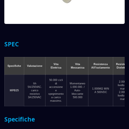
SPEC
Vita
Vita
Resistenza
Resistenz
Specifiche
Valutazione
Elettrica
Meccanica
All'isolamento
Dielettric
50.000 cicli
2.000V
Ith
di
Momentaneo
livello del
5A/250VAC.
accensione
1.000.000. /
1.000MΩ MIN
mare
MPB25
carico
e
Auto-
A 500VDC
2.000V
resistivo
spegnimento
bloccante
livello del
3A/250VAC
a carico
500.000
mare
massimo.
Specifiche