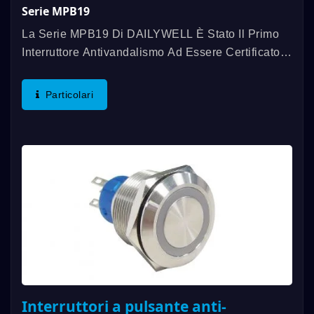
Serie MPB19
La Serie MPB19 Di DAILYWELL È Stato Il Primo
Interruttore Antivandalismo Ad Essere Certificato
UL, Offrendo Una Valutazione Di 3A/250VAC;
3A/28VDC. Altre Caratteristiche Includono Una
Particolari
Valutazione Di IP67,...
Interruttori a pulsante anti-