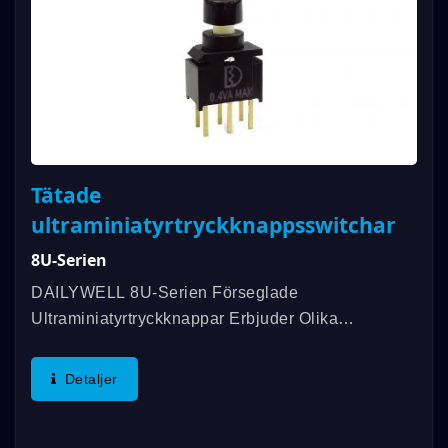
Tätade
ultraminiatyrtryckknappsswitchar
8U-Serien
DAILYWELL 8U-Serien Förseglade
Ultraminiatyrtryckknappar Erbjuder Olika
Funktioner I En Mindre Storlek. SPDT, SPST,
DPDT Och DPST Finns Tillgängliga, Och Med En
Detaljer
Skulpterad Bussning Kan Du Välja Mellan...