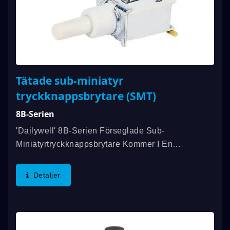
Tätade sub-miniatyr
tryckknappsbrytare (SMT)
8B-Serien
'Dailywell' 8B-Serien Förseglade Sub-
Miniatyrtryckknappsbrytare Kommer I En
Ytmontage-Design Med Band Och Rulle-
Förpackning. SPST Eller SPDT-Funktion Med
Detaljer
Guld- Eller Silverkontakter Och Uppfyller IP67-
Standarder....