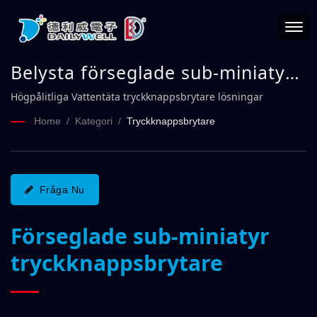
Belysta förseglade sub-miniatyr
tryckknappsbrytare 8A-serien |
Högpålitliga Vattentäta tryckknappsbrytare lösningar
DAILYWELL
Home
/
Kategori
/
Tryckknappsbrytare
Fråga Nu
Förseglade sub-miniatyr
tryckknappsbrytare