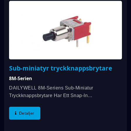
Sub-miniatyr tryckknappsbrytare
8M-Serien
DAILYWELL 8M-Seriens Sub-Miniatur
Tryckknappsbrytare Har Ett Snap-In
Panelmonteringsalternativ Och En Kontaktdesign
Med Ändytor Och Driftstemperaturintervallet Mellan
Detaljer
-40℃ Och 85℃. Både DAILYWELL...