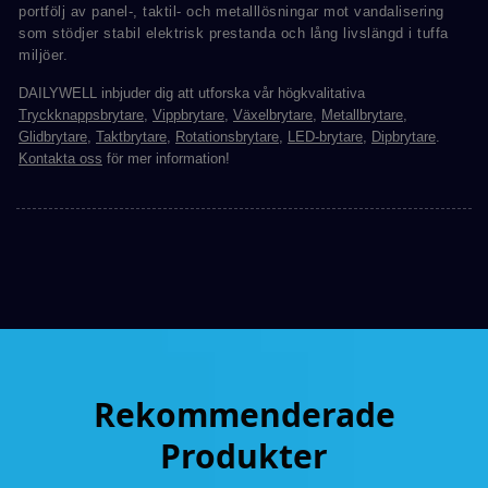
portfölj av panel-, taktil- och metalllösningar mot vandalisering
som stödjer stabil elektrisk prestanda och lång livslängd i tuffa
miljöer.
DAILYWELL inbjuder dig att utforska vår högkvalitativa
Tryckknappsbrytare
,
Vippbrytare
,
Växelbrytare
,
Metallbrytare
,
Glidbrytare
,
Taktbrytare
,
Rotationsbrytare
,
LED-brytare
,
Dipbrytare
.
Kontakta oss
för mer information!
Rekommenderade
Produkter