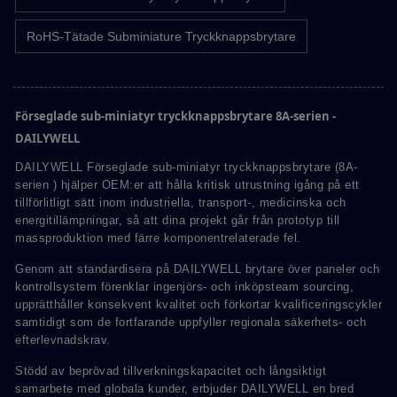
RoHS-Tätade Subminiature Tryckknappsbrytare
Förseglade sub-miniatyr tryckknappsbrytare 8A-serien -
DAILYWELL
DAILYWELL Förseglade sub-miniatyr tryckknappsbrytare (8A-
serien ) hjälper OEM:er att hålla kritisk utrustning igång på ett
tillförlitligt sätt inom industriella, transport-, medicinska och
energitillämpningar, så att dina projekt går från prototyp till
massproduktion med färre komponentrelaterade fel.
Genom att standardisera på DAILYWELL brytare över paneler och
kontrollsystem förenklar ingenjörs- och inköpsteam sourcing,
upprätthåller konsekvent kvalitet och förkortar kvalificeringscykler
samtidigt som de fortfarande uppfyller regionala säkerhets- och
efterlevnadskrav.
Stödd av beprövad tillverkningskapacitet och långsiktigt
samarbete med globala kunder, erbjuder DAILYWELL en bred